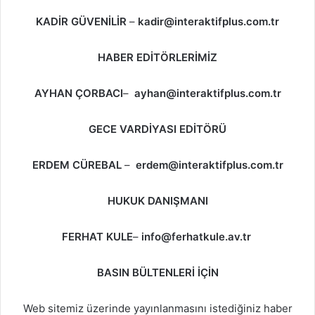
KADİR GÜVENİLİR
–
kadir@interaktifplus.com.tr
HABER EDİTÖRLERİMİZ
AYHAN ÇORBACI
–
ayhan@interaktifplus.com.tr
GECE VARDİYASI EDİTÖRÜ
ERDEM CÜREBAL
–
erdem@interaktifplus.com.tr
HUKUK DANIŞMANI
FERHAT KULE
–
info@ferhatkule.av.tr
BASIN BÜLTENLERİ İÇİN
Web sitemiz üzerinde yayınlanmasını istediğiniz haber