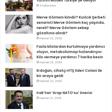
Yatırım Modeli Türkiye’ye Geliyor
3 hafta önce
Merve Göntem kimdir? Kızılcık Şerbeti
senaristi Merve Göntem kaç yaşında,
nereli? Merve Göntem sebep
gözaltına alındı?
Haziran 22, 2026
Fazla kilolardan kurtulmaya yardımcı
oluyor, metabolizmayı hızlandırıyor:
Kilo vermeye yardımcı 7 harika besin
Haziran 22, 2026
Erdoğan, cihatçı HTŞ lideri Colani ile
bir araya geldi
Haziran 22, 2026
Irak’tan ‘Arap NATO’su’ önerisi
Haziran 21, 2026