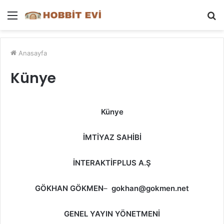
Menü
A
y
...
Anasayfa
Künye
Künye
İMTİYAZ SAHİBİ
İNTERAKTİFPLUS A.Ş
GÖKHAN GÖKMEN
–
gokhan@gokmen.net
GENEL YAYIN YÖNETMENİ