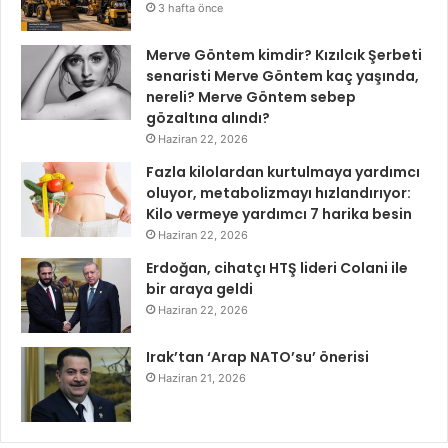
3 hafta önce
Merve Göntem kimdir? Kızılcık Şerbeti
senaristi Merve Göntem kaç yaşında,
nereli? Merve Göntem sebep
gözaltına alındı?
Haziran 22, 2026
Fazla kilolardan kurtulmaya yardımcı
oluyor, metabolizmayı hızlandırıyor:
Kilo vermeye yardımcı 7 harika besin
Haziran 22, 2026
Erdoğan, cihatçı HTŞ lideri Colani ile
bir araya geldi
Haziran 22, 2026
Irak’tan ‘Arap NATO’su’ önerisi
Haziran 21, 2026