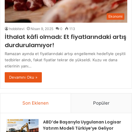
Ekonomi
hobbitevi
Nisan 9, 2025
0
113
İthalat kâfi olmadı: Et fiyatlarındaki artış
durdurulamıyor!
Ramazan ayında et fiyatlarındaki artışı engellemek hedefiyle çeşitli
tedbirler alındı, fakat fiyatlar tekrar de yükseldi. Kuzu ve dana
etlerinin yanı…
Devamını Oku »
Son Eklenen
Popüler
ABD’de Başarıyla Uygulanan Logisar
Yatırım Modeli Türkiye’ye Geliyor