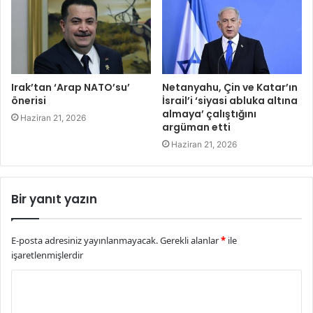
Irak’tan ‘Arap NATO’su’
Netanyahu, Çin ve Katar’ın
önerisi
İsrail’i ‘siyasi abluka altına
almaya’ çalıştığını
Haziran 21, 2026
argüman etti
Haziran 21, 2026
Bir yanıt yazın
E-posta adresiniz yayınlanmayacak.
Gerekli alanlar
*
ile
işaretlenmişlerdir
Y
o