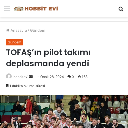
Menü
A
y
...
Anasayfa
/
Gündem
Gündem
TOFAŞ’ın pilot takımı
deplasmanda yendi
Bir
hobbitevi
Ocak 28, 2024
0
168
e-
1 dakika okuma süresi
posta
göndermek