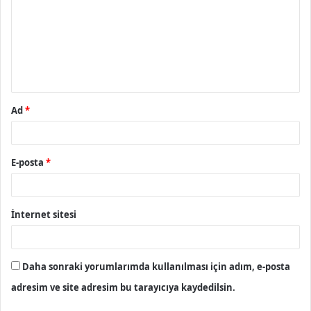
r
u
m
*
Ad
*
E-posta
*
İnternet sitesi
Daha sonraki yorumlarımda kullanılması için adım, e-posta
adresim ve site adresim bu tarayıcıya kaydedilsin.