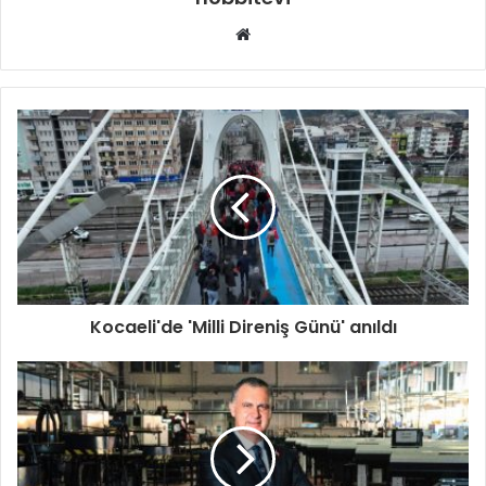
Web
sitesi
Kocaeli'de 'Milli Direniş Günü' anıldı