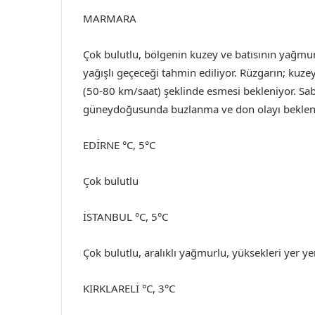
MARMARA
Çok bulutlu, bölgenin kuzey ve batısının yağmur
yağışlı geçeceği tahmin ediliyor. Rüzgarın; kuze
(50-80 km/saat) şeklinde esmesi bekleniyor. Sab
güneydoğusunda buzlanma ve don olayı bekleni
EDİRNE °C, 5°C
Çok bulutlu
İSTANBUL °C, 5°C
Çok bulutlu, aralıklı yağmurlu, yüksekleri yer y
KIRKLARELİ °C, 3°C