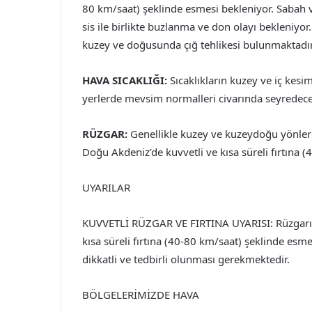
80 km/saat) şeklinde esmesi bekleniyor. Sabah v
sis ile birlikte buzlanma ve don olayı bekleniyo
kuzey ve doğusunda çığ tehlikesi bulunmaktadır
HAVA SICAKLIĞI:
Sıcaklıkların kuzey ve iç kesi
yerlerde mevsim normalleri civarında seyredeceğ
RÜZGAR:
Genellikle kuzey ve kuzeydoğu yönlerd
Doğu Akdeniz’de kuvvetli ve kısa süreli fırtına 
UYARILAR
KUVVETLİ RÜZGAR VE FIRTINA UYARISI: Rüzgarın
kısa süreli fırtına (40-80 km/saat) şeklinde es
dikkatli ve tedbirli olunması gerekmektedir.
BÖLGELERİMİZDE HAVA