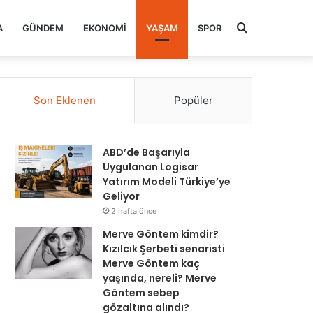
Arama
A
GÜNDEM
EKONOMI
YAŞAM
SPOR
yap
Son Eklenen
Popüler
...
ABD’de Başarıyla
Uygulanan Logisar
Yatırım Modeli Türkiye’ye
Geliyor
2 hafta önce
Merve Göntem kimdir?
Kızılcık Şerbeti senaristi
Merve Göntem kaç
yaşında, nereli? Merve
Göntem sebep
gözaltına alındı?