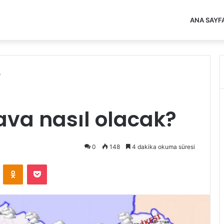
ANA SAYF
?
ava nasıl olacak?
0
148
4 dakika okuma süresi
VKontakte
Odnoklassniki
Pocket