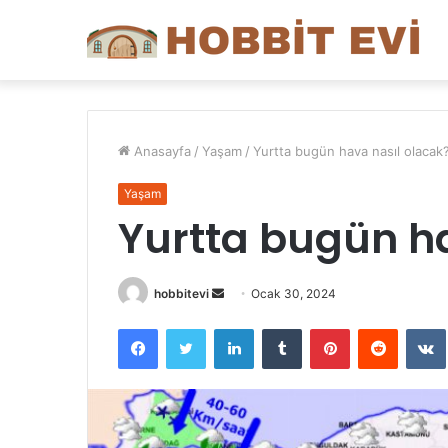
Anasayfa
/
Yaşam
/
Yurtta bugün hava nasıl olacak
Yaşam
Yurtta bugün h
Bir
hobbitevi
Ocak 30, 2024
e-
Facebook
Twitter
LinkedIn
Tumblr
Pinterest
Reddit
posta
göndermek