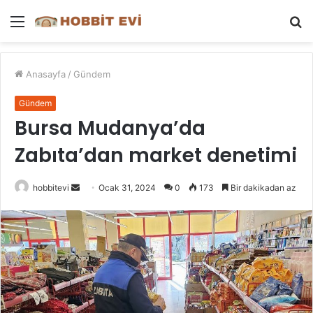
Menü
A
y
...
Anasayfa
/
Gündem
Gündem
Bursa Mudanya’da
Zabıta’dan market denetimi
Bir
hobbitevi
Ocak 31, 2024
0
173
Bir dakikadan az
e-
posta
göndermek