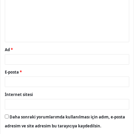
r
u
m
*
Ad
*
E-posta
*
İnternet sitesi
Daha sonraki yorumlarımda kullanılması için adım, e-posta
adresim ve site adresim bu tarayıcıya kaydedilsin.