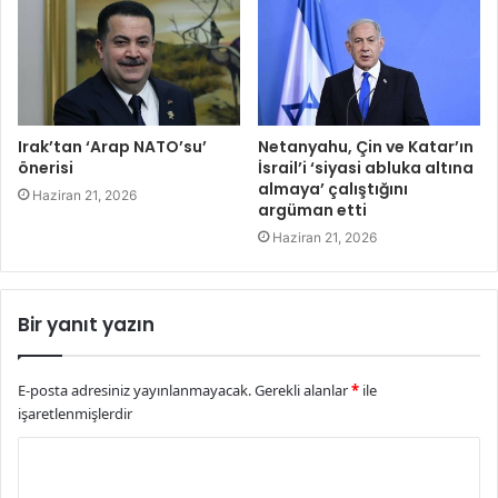
Irak’tan ‘Arap NATO’su’
Netanyahu, Çin ve Katar’ın
önerisi
İsrail’i ‘siyasi abluka altına
almaya’ çalıştığını
Haziran 21, 2026
argüman etti
Haziran 21, 2026
Bir yanıt yazın
E-posta adresiniz yayınlanmayacak.
Gerekli alanlar
*
ile
işaretlenmişlerdir
Y
o