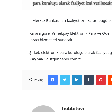
– Merkez Bankası’nın faaliyet izni kararı bugü
Karara göre, Yemekpay Elektronik Para ve Ödeme
ihracı hizmetleri sunacak.
Şirket, elektronik para kuruluşu olarak faaliyet 
Kaynak :
duzgunhaber.com.tr
Facebook
Twitter
LinkedIn
Tumblr
Pint
Paylaş
hobbitevi