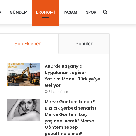
Arama
A
GÜNDEM
EKONOMI
YAŞAM
SPOR
yap
Son Eklenen
Popüler
...
ABD’de Başarıyla
Uygulanan Logisar
Yatırım Modeli Türkiye’ye
Geliyor
2 hafta önce
Merve Göntem kimdir?
Kızılcık Şerbeti senaristi
Merve Göntem kaç
yaşında, nereli? Merve
Göntem sebep
gözaltına alındı?