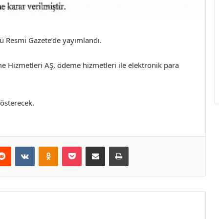
nkü Resmi Gazete’de yayımlandı.
 Hizmetleri AŞ, ödeme hizmetleri ile elektronik para
gösterecek.
erest
Reddit
VKontakte
Odnoklassniki
Pocket
E-Posta ile paylaş
Yazdır