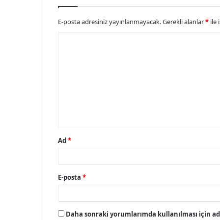
E-posta adresiniz yayınlanmayacak.
Gerekli alanlar
*
ile 
Y
o
r
u
m
*
Ad
*
E-posta
*
Daha sonraki yorumlarımda kullanılması için adı