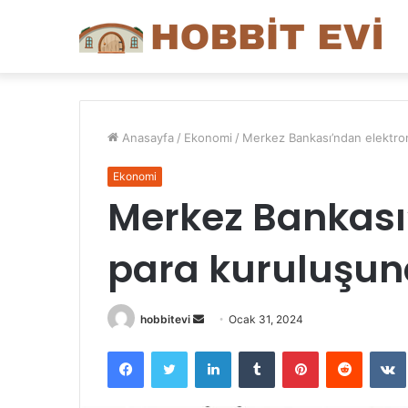
Anasayfa
/
Ekonomi
/
Merkez Bankası’ndan elektroni
Ekonomi
Merkez Bankası
para kuruluşuna
Bir
hobbitevi
Ocak 31, 2024
e-
Facebook
Twitter
LinkedIn
Tumblr
Pinterest
Reddit
posta
göndermek