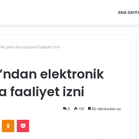
ANA SAYF
k para kuruluşuna faaliyet izni
’ndan elektronik
 faaliyet izni
0
191
Bir dakikadan az
VKontakte
Odnoklassniki
Pocket