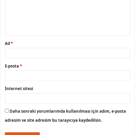
u
m
*
Ad
*
E-posta
*
İnternet sitesi
Daha sonraki yorumlarımda kullanılması için adım, e-posta
adresim ve site adresim bu tarayıcıya kaydedilsin.