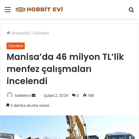
Menü
A
y
...
Anasayfa
/
Gündem
Gündem
Manisa’da 46 milyon TL’lik
menfez çalışmaları
incelendi
Bir
hobbitevi
Şubat 2, 2024
0
168
e-
3 dakika okuma süresi
posta
göndermek