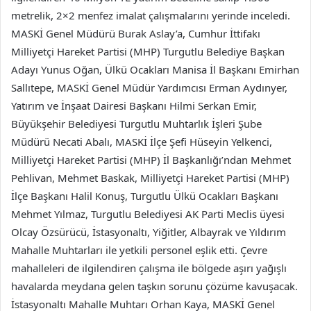
metrelik, 2×2 menfez imalat çalışmalarını yerinde inceledi.
MASKİ Genel Müdürü Burak Aslay’a, Cumhur İttifakı
Milliyetçi Hareket Partisi (MHP) Turgutlu Belediye Başkan
Adayı Yunus Oğan, Ülkü Ocakları Manisa İl Başkanı Emirhan
Sallıtepe, MASKİ Genel Müdür Yardımcısı Erman Aydınyer,
Yatırım ve İnşaat Dairesi Başkanı Hilmi Serkan Emir,
Büyükşehir Belediyesi Turgutlu Muhtarlık İşleri Şube
Müdürü Necati Abalı, MASKİ İlçe Şefi Hüseyin Yelkenci,
Milliyetçi Hareket Partisi (MHP) İl Başkanlığı’ndan Mehmet
Pehlivan, Mehmet Baskak, Milliyetçi Hareket Partisi (MHP)
İlçe Başkanı Halil Konuş, Turgutlu Ülkü Ocakları Başkanı
Mehmet Yılmaz, Turgutlu Belediyesi AK Parti Meclis üyesi
Olcay Özsürücü, İstasyonaltı, Yiğitler, Albayrak ve Yıldırım
Mahalle Muhtarları ile yetkili personel eşlik etti. Çevre
mahalleleri de ilgilendiren çalışma ile bölgede aşırı yağışlı
havalarda meydana gelen taşkın sorunu çözüme kavuşacak.
İstasyonaltı Mahalle Muhtarı Orhan Kaya, MASKİ Genel