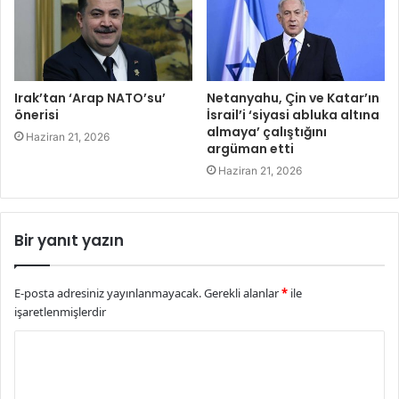
Irak’tan ‘Arap NATO’su’
Netanyahu, Çin ve Katar’ın
önerisi
İsrail’i ‘siyasi abluka altına
almaya’ çalıştığını
Haziran 21, 2026
argüman etti
Haziran 21, 2026
Bir yanıt yazın
E-posta adresiniz yayınlanmayacak.
Gerekli alanlar
*
ile
işaretlenmişlerdir
Y
o
r