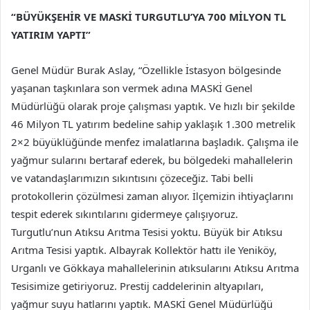
“BÜYÜKŞEHİR VE MASKİ TURGUTLU’YA 700 MİLYON TL
YATIRIM YAPTI”
Genel Müdür Burak Aslay, “Özellikle İstasyon bölgesinde
yaşanan taşkınlara son vermek adına MASKİ Genel
Müdürlüğü olarak proje çalışması yaptık. Ve hızlı bir şekilde
46 Milyon TL yatırım bedeline sahip yaklaşık 1.300 metrelik
2×2 büyüklüğünde menfez imalatlarına başladık. Çalışma ile
yağmur sularını bertaraf ederek, bu bölgedeki mahallelerin
ve vatandaşlarımızın sıkıntısını çözeceğiz. Tabi belli
protokollerin çözülmesi zaman alıyor. İlçemizin ihtiyaçlarını
tespit ederek sıkıntılarını gidermeye çalışıyoruz.
Turgutlu’nun Atıksu Arıtma Tesisi yoktu. Büyük bir Atıksu
Arıtma Tesisi yaptık. Albayrak Kollektör hattı ile Yeniköy,
Urganlı ve Gökkaya mahallelerinin atıksularını Atıksu Arıtma
Tesisimize getiriyoruz. Prestij caddelerinin altyapıları,
yağmur suyu hatlarını yaptık. MASKİ Genel Müdürlüğü