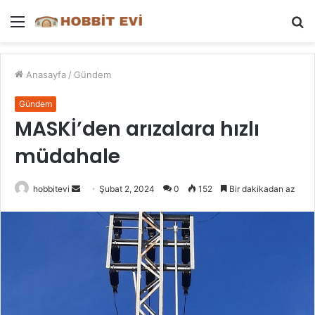
Menü
A
y
...
Anasayfa
/
Gündem
Gündem
MASKİ’den arızalara hızlı
müdahale
Bir
hobbitevi
Şubat 2, 2024
0
152
Bir dakikadan az
e-
posta
göndermek