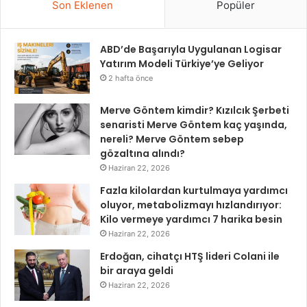
Son Eklenen
Popüler
ABD’de Başarıyla Uygulanan Logisar
Yatırım Modeli Türkiye’ye Geliyor
2 hafta önce
Merve Göntem kimdir? Kızılcık Şerbeti
senaristi Merve Göntem kaç yaşında,
nereli? Merve Göntem sebep
gözaltına alındı?
Haziran 22, 2026
Fazla kilolardan kurtulmaya yardımcı
oluyor, metabolizmayı hızlandırıyor:
Kilo vermeye yardımcı 7 harika besin
Haziran 22, 2026
Erdoğan, cihatçı HTŞ lideri Colani ile
bir araya geldi
Haziran 22, 2026