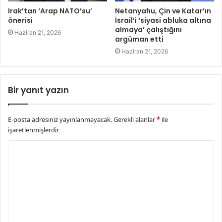
Irak’tan ‘Arap NATO’su’
Netanyahu, Çin ve Katar’ın
önerisi
İsrail’i ‘siyasi abluka altına
almaya’ çalıştığını
Haziran 21, 2026
argüman etti
Haziran 21, 2026
Bir yanıt yazın
E-posta adresiniz yayınlanmayacak.
Gerekli alanlar
*
ile
işaretlenmişlerdir
Y
o
r
u
m