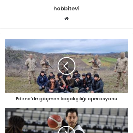
hobbitevi
Web
sitesi
Edirne'de göçmen kaçakçılığı operasyonu