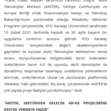
Ticaret Odası Başkan Yardımcısı Fahrettin Doğru; “Akıllı
Teknolojiler Merkezi (AKİTEK), Türkiye Cumhuriyeti ve
Avrupa Birliği ortak finansmanıyla Sanayi ve Teknoloji
Bakanlığı’mızın yürütmekte olduğu Rekabetçi Sektörler
Programı çerçevesinde, KTO Karatay Üniversitesi tarafından
15 Şubat 2021 tarihinde başladı ve 36 aylık başarılı bir
uygulama sürecinin sonuna gelindi. KTO Karatay
Üniversitesi bünyesindeki değerli akademisyenlerin
gayretleri ile kurulan Akıllı Teknolojiler Merkezi’nin temel
amacı; Konya-Karaman bölgesindeki tarım makineleri
üreticilerinin tarım 4.0 ile uyumlu, akıllı teknolojiler ile
donatılmış ekipmanlar tasarlayıp üretebilme yeteneklerini
artırmak, üreticilerimizi ulusal ve uluslararası platformda
rekabetçi hale getirmektir. Bu amaç çerçevesinde AKİTEK’te
çok sayıda proje faaliyeti yürütülmüştür” dedi.
“AKİTEK, SEKTÖRDEN GELECEK AR-GE PROJELERİNE
DESTEK VERMEYE HAZIR”