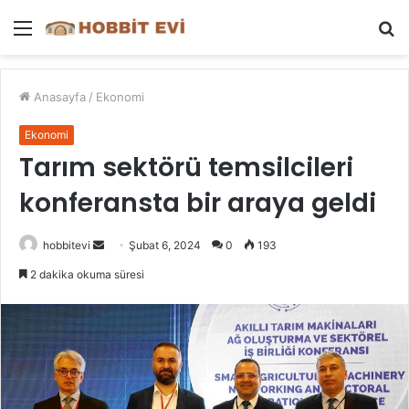
Menü
A
y
...
Anasayfa
/
Ekonomi
Ekonomi
Tarım sektörü temsilcileri
konferansta bir araya geldi
Bir
hobbitevi
Şubat 6, 2024
0
193
e-
2 dakika okuma süresi
posta
göndermek