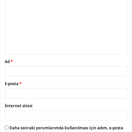
Y
o
r
u
m
*
Ad
*
E-posta
*
İnternet sitesi
Daha sonraki yorumlarımda kullanılması için adım, e-posta