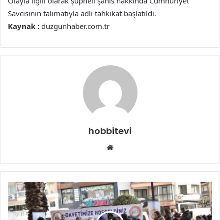
Olayla ilgili olarak şüpheli şahıs hakkında Cumhuriyet
Savcısının talimatıyla adli tahkikat başlatıldı.
Kaynak :
duzgunhaber.com.tr
hobbitevi
Web
sitesi