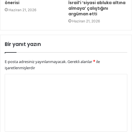
önerisi
İsrail’i ‘siyasi abluka altına
almaya’ çalıştığını
Haziran 21, 2026
argüman etti
Haziran 21, 2026
Bir yanıt yazın
E-posta adresiniz yayınlanmayacak.
Gerekli alanlar
*
ile
işaretlenmişlerdir
Y
o
r
u
m
*