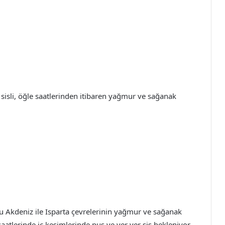
r sisli, öğle saatlerinden itibaren yağmur ve sağanak
oğu Akdeniz ile Isparta çevrelerinin yağmur ve sağanak
aatlerinde iç kesimlerinde pus ve yer yer sis bekleniyor.