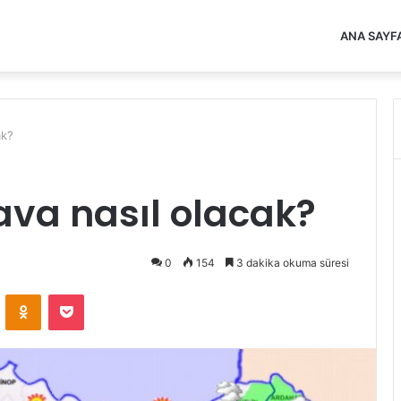
ANA SAYF
ak?
ava nasıl olacak?
0
154
3 dakika okuma süresi
VKontakte
Odnoklassniki
Pocket