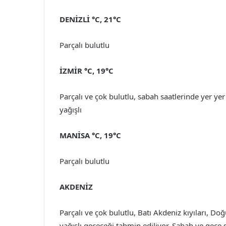
DENİZLİ °C, 21°C
Parçalı bulutlu
İZMİR °C, 19°C
Parçalı ve çok bulutlu, sabah saatlerinde yer ye
yağışlı
MANİSA °C, 19°C
Parçalı bulutlu
AKDENİZ
Parçalı ve çok bulutlu, Batı Akdeniz kıyıları, D
yağışlı geçeceği tahmin ediliyor. Sabah ve gece s