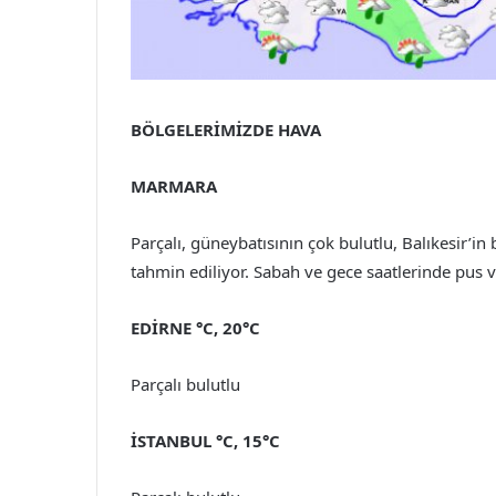
BÖLGELERİMİZDE HAVA
MARMARA
Parçalı, güneybatısının çok bulutlu, Balıkesir’in
tahmin ediliyor. Sabah ve gece saatlerinde pus ve
EDİRNE °C, 20°C
Parçalı bulutlu
İSTANBUL °C, 15°C