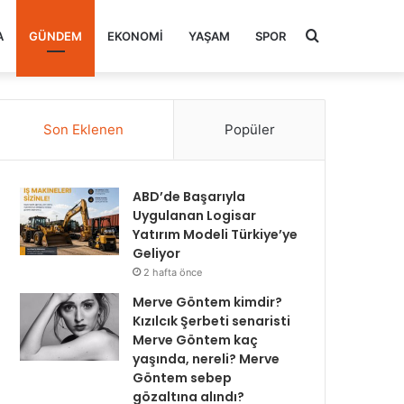
Arama
A
GÜNDEM
EKONOMI
YAŞAM
SPOR
yap
Son Eklenen
Popüler
...
ABD’de Başarıyla
Uygulanan Logisar
Yatırım Modeli Türkiye’ye
Geliyor
2 hafta önce
Merve Göntem kimdir?
Kızılcık Şerbeti senaristi
Merve Göntem kaç
yaşında, nereli? Merve
Göntem sebep
gözaltına alındı?