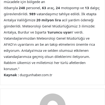
mücadele için bölgede an
itibarıyla
248
personel,
63
araç,
24
motopomp ve
13
dalgıç
görevlendirildi.
989
vatandaşımız tahliye edildi. İlk etapta
Antalya Valiliğimize
20 milyon lira
acil yardım ödeneği
gönderildi. Meteoroloji Genel Müdürlüğümüz 3 ilimizde:
Antalya, Burdur ve Isparta ‘
turuncu uyarı
’ verdi.
Vatandaşlarımızdan Meteoroloji Genel Müdürlüğü ve
AFAD’ın uyarılarını an be an takip etmelerini önemle rica
ediyorum. Antalya’mıza ve selden olumsuz etkilenen
vatandaşlarımıza geçmiş olsun dileklerimi iletiyorum.
Rabbim ülkemizi ve milletimizi her türlü afetlerden
korusun.”
Kaynak :
duzgunhaber.com.tr