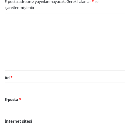
E-posta adresiniz yayınlanmayacak.
Gerekli alanlar
*
ile
işaretlenmişlerdir
Y
o
r
u
m
*
Ad
*
E-posta
*
İnternet sitesi