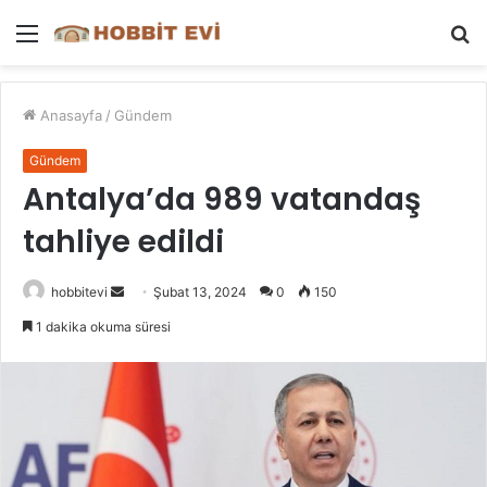
Menü
A
y
...
Anasayfa
/
Gündem
Gündem
Antalya’da 989 vatandaş
tahliye edildi
Bir
hobbitevi
Şubat 13, 2024
0
150
e-
1 dakika okuma süresi
posta
göndermek