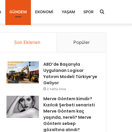
Arama
A
GÜNDEM
EKONOMI
YAŞAM
SPOR
yap
Son Eklenen
Popüler
...
ABD’de Başarıyla
Uygulanan Logisar
Yatırım Modeli Türkiye’ye
Geliyor
2 hafta önce
Merve Göntem kimdir?
Kızılcık Şerbeti senaristi
Merve Göntem kaç
yaşında, nereli? Merve
Göntem sebep
gözaltına alındı?