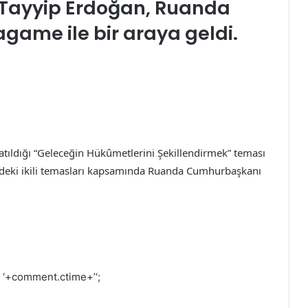
Tayyip Erdoğan, Ruanda
ame ile bir araya geldi.
ıldığı “Geleceğin Hükûmetlerini Şekillendirmek” teması
deki ikili temasları kapsamında Ruanda Cumhurbaşkanı
–
‘+comment.ctime+’
‘;