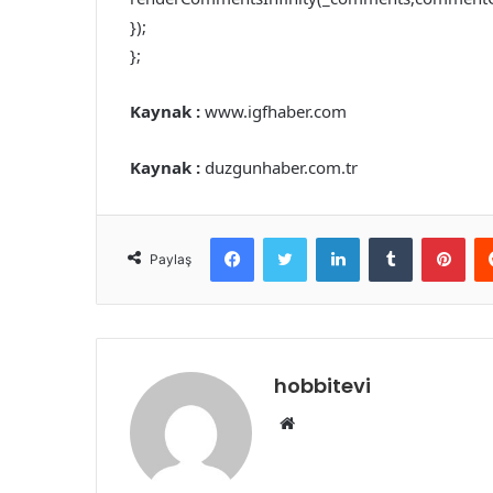
});
};
Kaynak :
www.igfhaber.com
Kaynak :
duzgunhaber.com.tr
Facebook
Twitter
LinkedIn
Tumblr
Pint
Paylaş
hobbitevi
Web
sitesi