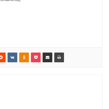
erest
Reddit
VKontakte
Odnoklassniki
Pocket
E-Posta ile paylaş
Yazdır