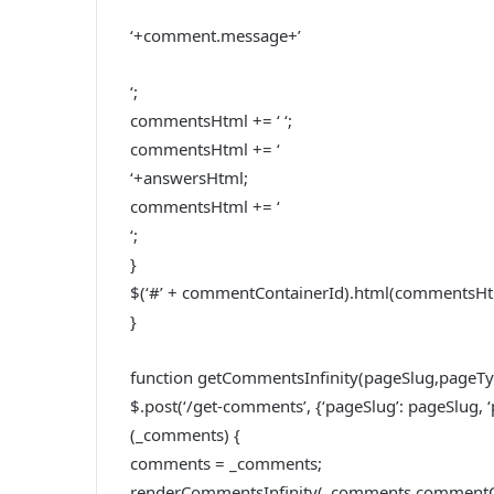
‘+comment.message+’
‘;
commentsHtml += ‘ ‘;
commentsHtml += ‘
‘+answersHtml;
commentsHtml += ‘
‘;
}
$(‘#’ + commentContainerId).html(commentsHt
}
function getCommentsInfinity(pageSlug,pageT
$.post(‘/get-comments’, {‘pageSlug’: pageSlug, ‘p
(_comments) {
comments = _comments;
renderCommentsInfinity(_comments,commentCo