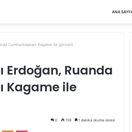
ANA SAYF
nda Cumhurbaşkanı Kagame ile görüştü
 Erdoğan, Ruanda
 Kagame ile
0
159
1 dakika okuma süresi
VKontakte
Odnoklassniki
Pocket