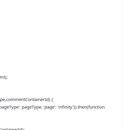
ml);
ype,commentContainerId) {
ageType’: pageType, ‘page’: ‘infinity’}).then(function
ntainerId);