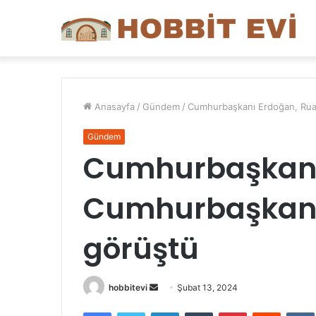
Anasayfa
/
Gündem
/
Cumhurbaşkanı Erdoğan, Rua
Gündem
Cumhurbaşkanı
Cumhurbaşkanı
görüştü
Bir
hobbitevi
Şubat 13, 2024
e-
Facebook
Twitter
LinkedIn
Tumblr
Pinterest
Reddit