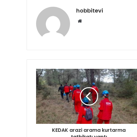
hobbitevi
Web
sitesi
KEDAK arazi arama kurtarma
tatbikatı yaptı