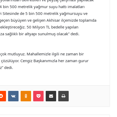
4 bin 500 metrelik yağmur suyu hattı imalatları
i Sitesinde de 5 bin 500 metrelik yağmursuyu ve
r geçen büyüyen ve gelişen Akhisar ilçemizde toplamda
ekleştireceğiz. 50 Milyon TL bedelle yapılan
 sağlıklı bir altyapı sunulmuş olacak” dedi.
 çok mutluyuz. Mahallemizle ilgili ne zaman bir
ız çözülüyor. Cengiz Başkanımızla her zaman gurur
” dedi.
erest
Reddit
VKontakte
Odnoklassniki
Pocket
E-Posta ile paylaş
Yazdır