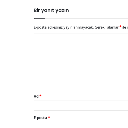
Bir yanıt yazın
E-posta adresiniz yayınlanmayacak.
Gerekli alanlar
*
ile 
Y
o
r
u
m
*
Ad
*
E-posta
*