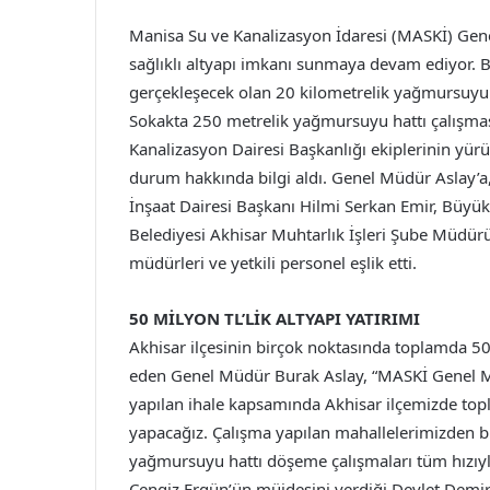
Manisa Su ve Kanalizasyon İdaresi (MASKİ) Gen
sağlıklı altyapı imkanı sunmaya devam ediyor.
gerçekleşecek olan 20 kilometrelik yağmursuyu
Sokakta 250 metrelik yağmursuyu hattı çalışma
Kanalizasyon Dairesi Başkanlığı ekiplerinin yü
durum hakkında bilgi aldı. Genel Müdür Aslay’a,
İnşaat Dairesi Başkanı Hilmi Serkan Emir, Büyük
Belediyesi Akhisar Muhtarlık İşleri Şube Müdürü
müdürleri ve yetkili personel eşlik etti.
50 MİLYON TL’LİK ALTYAPI YATIRIMI
Akhisar ilçesinin birçok noktasında toplamda 50 
eden Genel Müdür Burak Aslay, “MASKİ Genel Mü
yapılan ihale kapsamında Akhisar ilçemizde top
yapacağız. Çalışma yapılan mahallelerimizden b
yağmursuyu hattı döşeme çalışmaları tüm hızıy
Cengiz Ergün’ün müjdesini verdiği Devlet Demir