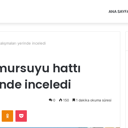
ANA SAYF
lışmaları yerinde inceledi
mursuyu hattı
inde inceledi
0
150
1 dakika okuma süresi
VKontakte
Odnoklassniki
Pocket