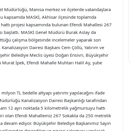
el Müdürlüğü, Manisa merkez ve ilçelerde vatandaşlara
 Bu kapsamda MASKİ, Akhisar ilçesinde toplamda
 hattı projesi kapsamında bulunan Efendi Mahallesi 267
sı başlattı. MASKİ Genel Müdürü Burak Aslay da
rüttüğü çalışma bölgesinde incelemeler yaparak son
 Kanalizasyon Dairesi Başkanı Cem Çöllü, Yatırım ve
şehir Belediye Meclis üyesi Doğan Ensivri, Büyükşehir
 Murat İpek, Efendi Mahalle Muhtarı Halil Ay, şube
milyon TL bedelle altyapı yatırımı yapılacağını ifade
dürlüğü Kanalizasyon Dairesi Başkanlığı tarafından
lam 12 ayrı noktada 5 kilometrelik yağmursuyu hattı
iri olan Efendi Mahallemiz 267 Sokakta da 250 metrelik
la devam ediyor. Büyükşehir Belediye Başkanımız Sayın
yollarından devredilen ve peyzaj çalışması yapılacak