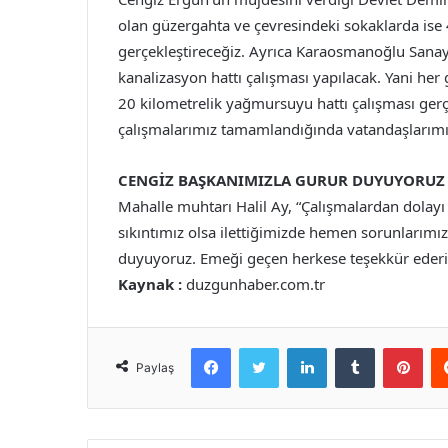
olan güzergahta ve çevresindeki sokaklarda ise 
gerçekleştireceğiz. Ayrıca Karaosmanoğlu Sanay
kanalizasyon hattı çalışması yapılacak. Yani he
20 kilometrelik yağmursuyu hattı çalışması gerç
çalışmalarımız tamamlandığında vatandaşlarımıza
CENGİZ BAŞKANIMIZLA GURUR DUYUYORUZ
Mahalle muhtarı Halil Ay, “Çalışmalardan dolayı
sıkıntımız olsa ilettiğimizde hemen sorunlarım
duyuyoruz. Emeği geçen herkese teşekkür ederiz
Kaynak :
duzgunhaber.com.tr
Facebook
Twitter
LinkedIn
Tumblr
Pint
Paylaş