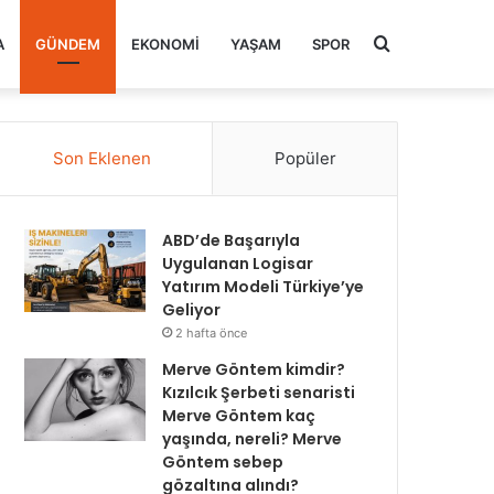
Arama
A
GÜNDEM
EKONOMI
YAŞAM
SPOR
yap
Son Eklenen
Popüler
...
ABD’de Başarıyla
Uygulanan Logisar
Yatırım Modeli Türkiye’ye
Geliyor
2 hafta önce
Merve Göntem kimdir?
Kızılcık Şerbeti senaristi
Merve Göntem kaç
yaşında, nereli? Merve
Göntem sebep
gözaltına alındı?