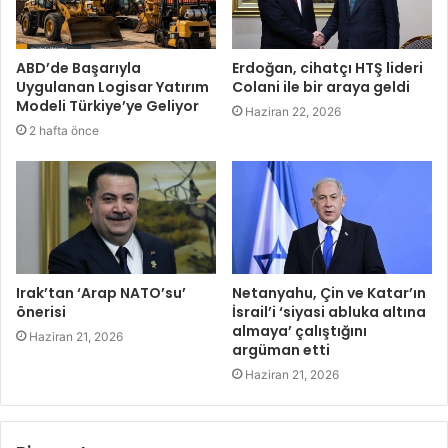
ABD’de Başarıyla
Erdoğan, cihatçı HTŞ lideri
Uygulanan Logisar Yatırım
Colani ile bir araya geldi
Modeli Türkiye’ye Geliyor
Haziran 22, 2026
2 hafta önce
Irak’tan ‘Arap NATO’su’
Netanyahu, Çin ve Katar’ın
önerisi
İsrail’i ‘siyasi abluka altına
almaya’ çalıştığını
Haziran 21, 2026
argüman etti
Haziran 21, 2026