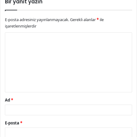
Bir yanıt yazın
E-posta adresiniz yayınlanmayacak.
Gerekli alanlar
*
ile
işaretlenmişlerdir
Y
o
r
u
m
*
Ad
*
E-posta
*