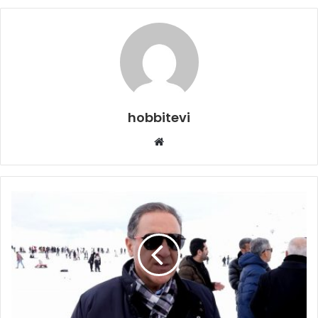
hobbitevi
Web
sitesi