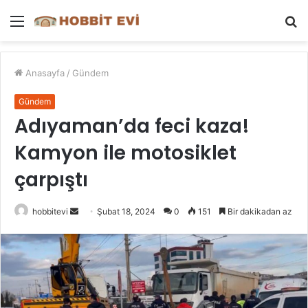
Menü
A
y
...
Anasayfa
/
Gündem
Gündem
Adıyaman’da feci kaza!
Kamyon ile motosiklet
çarpıştı
Bir
hobbitevi
Şubat 18, 2024
0
151
Bir dakikadan az
e-
posta
göndermek