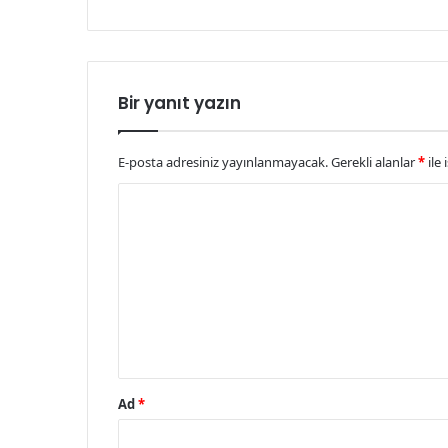
Bir yanıt yazın
E-posta adresiniz yayınlanmayacak.
Gerekli alanlar
*
ile 
Y
o
r
u
m
*
Ad
*