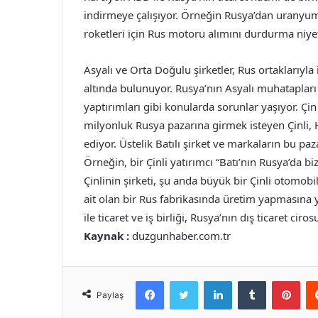
indirmeye çalışıyor. Örneğin Rusya’dan uranyum 
roketleri için Rus motoru alımını durdurma niyet
Asyalı ve Orta Doğulu şirketler, Rus ortaklarıyla
altında bulunuyor. Rusya’nın Asyalı muhatapları d
yaptırımları gibi konularda sorunlar yaşıyor. Ç
milyonluk Rusya pazarına girmek isteyen Çinli, 
ediyor. Üstelik Batılı şirket ve markaların bu paz
Örneğin, bir Çinli yatırımcı “Batı’nın Rusya’da bi
Çinlinin şirketi, şu anda büyük bir Çinli otomobi
ait olan bir Rus fabrikasında üretim yapmasına 
ile ticaret ve iş birliği, Rusya’nın dış ticaret ciro
Kaynak :
duzgunhaber.com.tr
Facebook
Twitter
LinkedIn
Tumblr
Pint
Paylaş