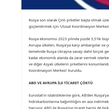
Rusya son olarak Çinli şirketler başta olmak üzer
güçlendirmek için ‘Ulusal Koordinasyon Merkezi
Rusya ekonomisi 2023 yılında yüzde 3,5’lik büyü
Avrupa ülkeleri, Rusya’ya karşı ambargolar ve çe
temelinde Rusya Ukrayna savaşı dahil birçok ge
kadar ekonomik alanda da zarar vermek isterken 
ve diğer Asyalı ülkelerin şirketlerini konumland
Koordinasyon Merkezi’ kuruldu.
ABD VE AVRUPA İLE TİCARET ÇÖKTÜ
Eurostat’ın istatistiklerine göre, AB’den Rusya’
hidrokarbonlarına bağımlılığını en aza indirmek,
harcıyor. ABD ile Rusya’nın ticaret hacmi de bir