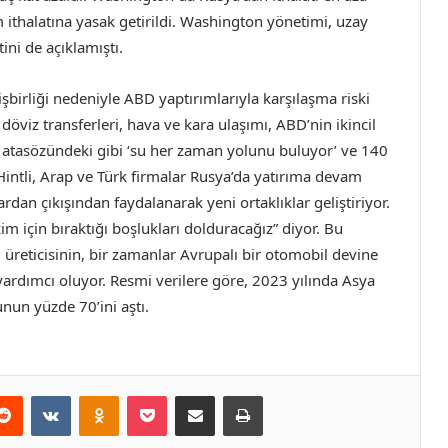
ithalatına yasak getirildi. Washington yönetimi, uzay
ini de açıklamıştı.
 işbirliği nedeniyle ABD yaptırımlarıyla karşılaşma riski
öviz transferleri, hava ve kara ulaşımı, ABD’nin ikincil
in atasözündeki gibi ‘su her zaman yolunu buluyor’ ve 140
Hintli, Arap ve Türk firmalar Rusya’da yatırıma devam
ardan çıkışından faydalanarak yeni ortaklıklar geliştiriyor.
zim için bıraktığı boşlukları dolduracağız” diyor. Bu
l üreticisinin, bir zamanlar Avrupalı bir otomobil devine
yardımcı oluyor. Resmi verilere göre, 2023 yılında Asya
sunun yüzde 70’ini aştı.
erest
Reddit
VKontakte
Odnoklassniki
Pocket
E-Posta ile paylaş
Yazdır