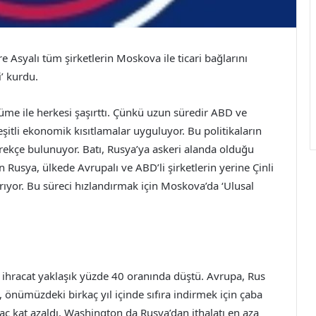
e Asyalı tüm şirketlerin Moskova ile ticari bağlarını
’ kurdu.
me ile herkesi şaşırttı. Çünkü uzun süredir ABD ve
şitli ekonomik kısıtlamalar uyguluyor. Bu politikaların
rekçe bulunuyor. Batı, Rusya’ya askeri alanda olduğu
Rusya, ülkede Avrupalı ve ABD’li şirketlerin yerine Çinli
ırıyor. Bu süreci hızlandırmak için Moskova’da ‘Ulusal
ya ihracat yaklaşık yüzde 40 oranında düştü. Avrupa, Rus
 önümüzdeki birkaç yıl içinde sıfıra indirmek için çaba
kaç kat azaldı. Washington da Rusya’dan ithalatı en aza