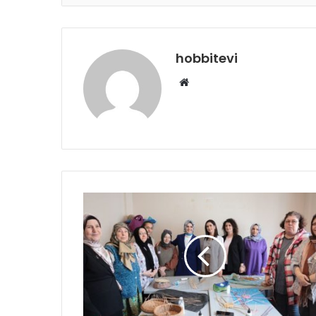
hobbitevi
Web
sitesi