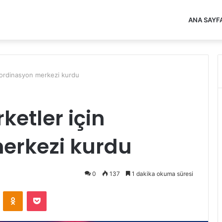
ANA SAYF
koordinasyon merkezi kurdu
ketler için
erkezi kurdu
0
137
1 dakika okuma süresi
VKontakte
Odnoklassniki
Pocket