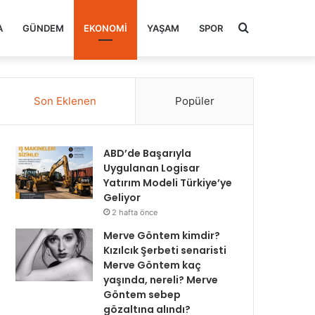
Arama
A
GÜNDEM
EKONOMI
YAŞAM
SPOR
yap
Son Eklenen
Popüler
...
ABD’de Başarıyla
Uygulanan Logisar
Yatırım Modeli Türkiye’ye
Geliyor
2 hafta önce
Merve Göntem kimdir?
Kızılcık Şerbeti senaristi
Merve Göntem kaç
yaşında, nereli? Merve
Göntem sebep
gözaltına alındı?