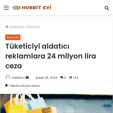
Menü
A
y
...
Anasayfa
/
Ekonomi
Ekonomi
Tüketiciyi aldatıcı
reklamlara 24 milyon lira
ceza
Bir
hobbitevi
Şubat 26, 2024
0
143
e-
1 dakika okuma süresi
posta
göndermek