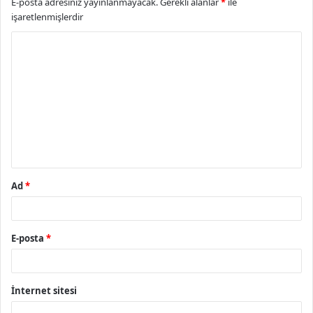
E-posta adresiniz yayınlanmayacak.
Gerekli alanlar
*
ile
işaretlenmişlerdir
Y
o
r
u
m
*
Ad
*
E-posta
*
İnternet sitesi