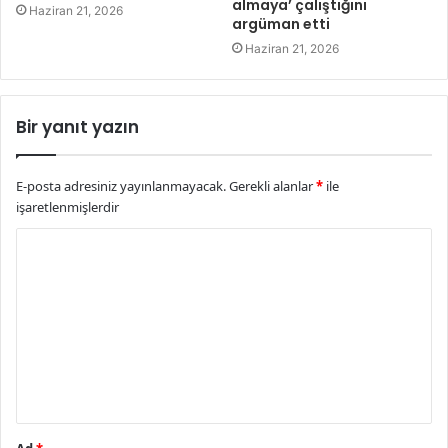
almaya’ çalıştığını
Haziran 21, 2026
argüman etti
Haziran 21, 2026
Bir yanıt yazın
E-posta adresiniz yayınlanmayacak.
Gerekli alanlar
*
ile
işaretlenmişlerdir
Y
o
r
u
m
*