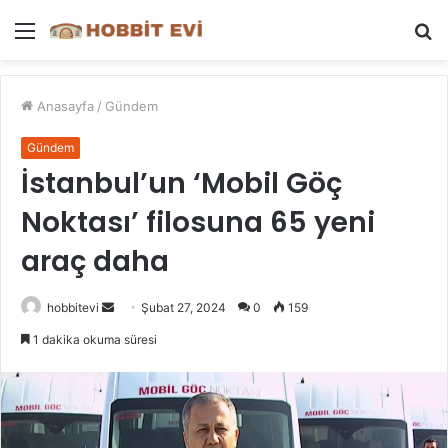
Menü
A
y
...
Anasayfa
/
Gündem
Gündem
İstanbul’un ‘Mobil Göç
Noktası’ filosuna 65 yeni
araç daha
Bir
hobbitevi
Şubat 27, 2024
0
159
e-
1 dakika okuma süresi
posta
göndermek