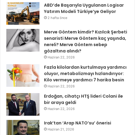
ABD’de Başarıyla Uygulanan Logisar
Yatırım Modeli Türkiye’ye Geliyor
2 hafta önce
Merve Göntem kimdir? Kızılcık Şerbeti
senaristi Merve Göntem kaç yaşında,
nereli? Merve Göntem sebep
gözaltına alındı?
Haziran 22, 2026
Fazla kilolardan kurtulmaya yardımcı
oluyor, metabolizmayı hızlandırıyor:
Kilo vermeye yardımcı 7 harika besin
Haziran 22, 2026
Erdoğan, cihatçı HTŞ lideri Colani ile
bir araya geldi
Haziran 22, 2026
Irak’tan ‘Arap NATO’su’ önerisi
Haziran 21, 2026