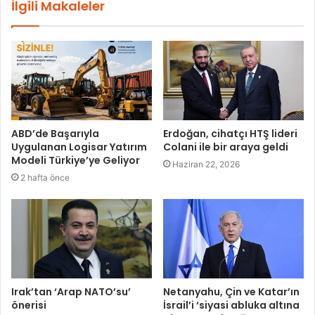
İlgili Makaleler
ABD’de Başarıyla
Erdoğan, cihatçı HTŞ lideri
Uygulanan Logisar Yatırım
Colani ile bir araya geldi
Modeli Türkiye’ye Geliyor
Haziran 22, 2026
2 hafta önce
Irak’tan ‘Arap NATO’su’
Netanyahu, Çin ve Katar’ın
önerisi
İsrail’i ‘siyasi abluka altına