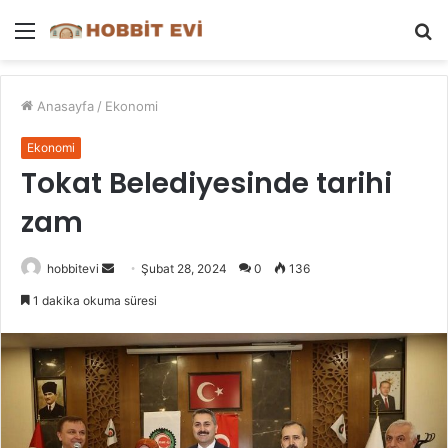
Menü
A
y
...
Anasayfa
/
Ekonomi
Ekonomi
Tokat Belediyesinde tarihi
zam
Bir
hobbitevi
Şubat 28, 2024
0
136
e-
1 dakika okuma süresi
posta
göndermek