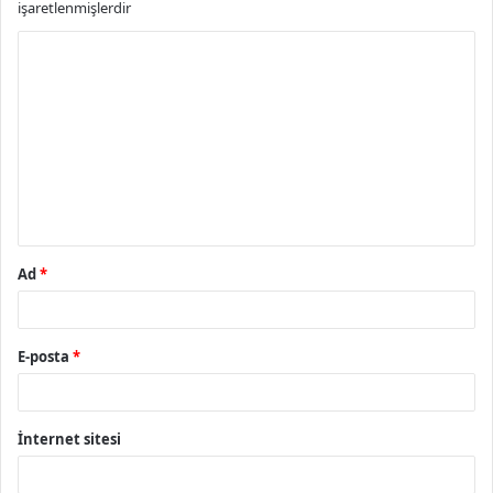
işaretlenmişlerdir
Y
o
r
u
m
*
Ad
*
E-posta
*
İnternet sitesi