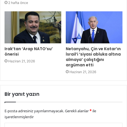
2 hafta önce
Irak’tan ‘Arap NATO’su’
Netanyahu, Çin ve Katar’ın
önerisi
İsrail’i ‘siyasi abluka altına
almaya’ çalıştığını
Haziran 21, 2026
argüman etti
Haziran 21, 2026
Bir yanıt yazın
E-posta adresiniz yayınlanmayacak.
Gerekli alanlar
*
ile
işaretlenmişlerdir