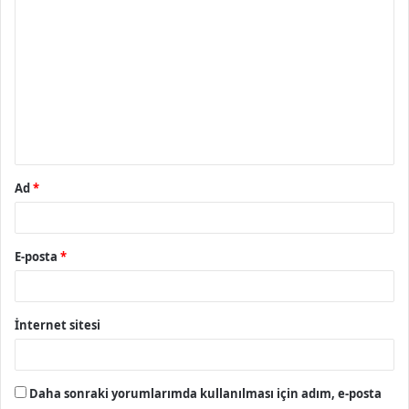
Y
o
r
u
m
*
Ad
*
E-posta
*
İnternet sitesi
Daha sonraki yorumlarımda kullanılması için adım, e-posta