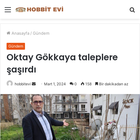
Menü
A
y
...
Anasayfa
/
Gündem
Gündem
Oktay Gökkaya taleplere
şaşırdı
Bir
hobbitevi
Mart 1, 2024
0
158
Bir dakikadan az
e-
posta
göndermek