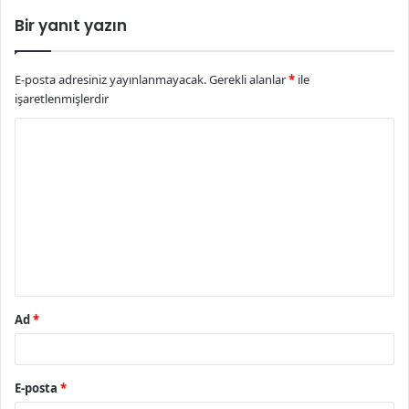
Bir yanıt yazın
E-posta adresiniz yayınlanmayacak.
Gerekli alanlar
*
ile
işaretlenmişlerdir
Y
o
r
u
m
*
Ad
*
E-posta
*