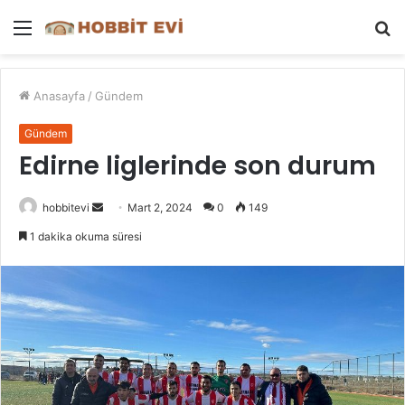
Menü
A
y
...
Anasayfa
/
Gündem
Gündem
Edirne liglerinde son durum
Bir
hobbitevi
Mart 2, 2024
0
149
e-
1 dakika okuma süresi
posta
göndermek