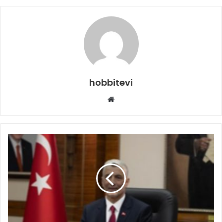
hobbitevi
Web
sitesi