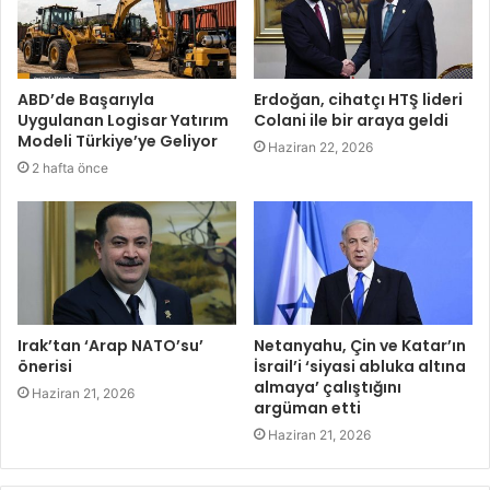
ABD’de Başarıyla
Erdoğan, cihatçı HTŞ lideri
Uygulanan Logisar Yatırım
Colani ile bir araya geldi
Modeli Türkiye’ye Geliyor
Haziran 22, 2026
2 hafta önce
Irak’tan ‘Arap NATO’su’
Netanyahu, Çin ve Katar’ın
önerisi
İsrail’i ‘siyasi abluka altına
almaya’ çalıştığını
Haziran 21, 2026
argüman etti
Haziran 21, 2026