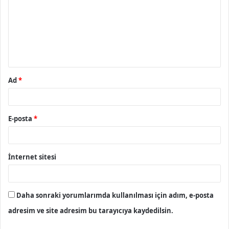
r
u
m
*
Ad
*
E-posta
*
İnternet sitesi
Daha sonraki yorumlarımda kullanılması için adım, e-posta
adresim ve site adresim bu tarayıcıya kaydedilsin.