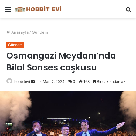
Menü
A
y
...
Anasayfa
/
Gündem
Gündem
Osmangazi Meydanı’nda
Bilal Sonses coşkusu
Bir
hobbitevi
Mart 2, 2024
0
168
Bir dakikadan az
e-
posta
göndermek