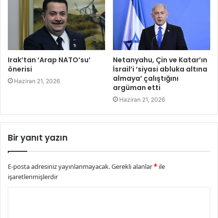
Irak’tan ‘Arap NATO’su’
Netanyahu, Çin ve Katar’ın
önerisi
İsrail’i ‘siyasi abluka altına
almaya’ çalıştığını
Haziran 21, 2026
argüman etti
Haziran 21, 2026
Bir yanıt yazın
E-posta adresiniz yayınlanmayacak.
Gerekli alanlar
*
ile
işaretlenmişlerdir
Y
o