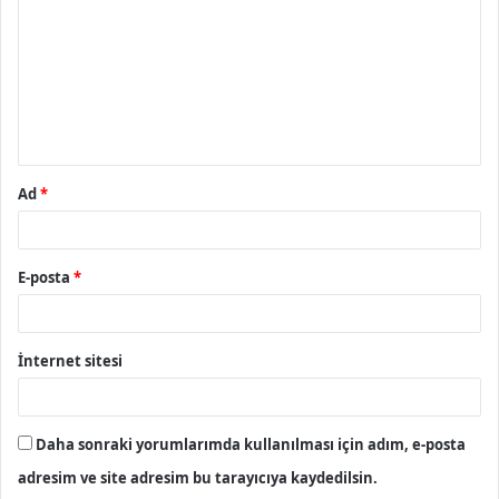
r
u
m
*
Ad
*
E-posta
*
İnternet sitesi
Daha sonraki yorumlarımda kullanılması için adım, e-posta
adresim ve site adresim bu tarayıcıya kaydedilsin.