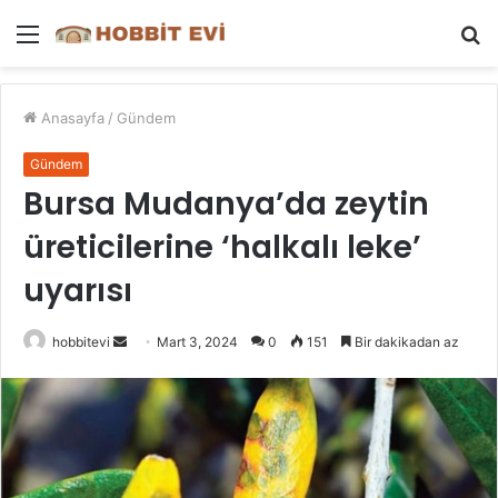
Menü
A
y
...
Anasayfa
/
Gündem
Gündem
Bursa Mudanya’da zeytin
üreticilerine ‘halkalı leke’
uyarısı
Bir
hobbitevi
Mart 3, 2024
0
151
Bir dakikadan az
e-
posta
göndermek