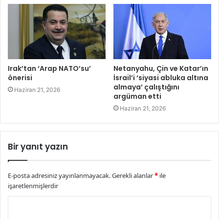
Irak’tan ‘Arap NATO’su’
Netanyahu, Çin ve Katar’ın
önerisi
İsrail’i ‘siyasi abluka altına
almaya’ çalıştığını
Haziran 21, 2026
argüman etti
Haziran 21, 2026
Bir yanıt yazın
E-posta adresiniz yayınlanmayacak.
Gerekli alanlar
*
ile
işaretlenmişlerdir
Y
o