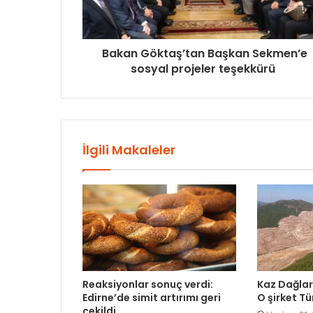
Bakan Göktaş’tan Başkan Sekmen’e
sosyal projeler teşekkürü
İlgili Makaleler
Reaksiyonlar sonuç verdi:
Kaz Dağları
Edirne’de simit artırımı geri
O şirket Tü
çekildi