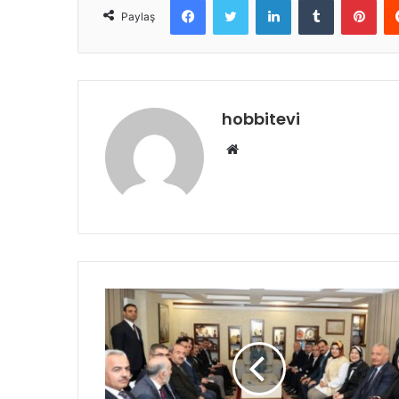
Paylaş
hobbitevi
Web
sitesi