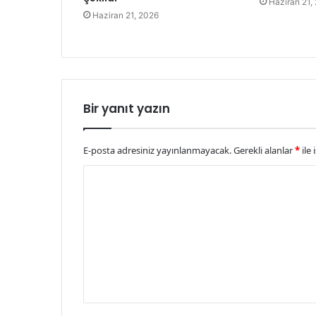
Haziran 21,
Haziran 21, 2026
Bir yanıt yazın
E-posta adresiniz yayınlanmayacak.
Gerekli alanlar
*
ile 
Y
o
r
u
m
*