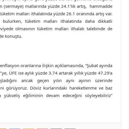
rım (sermaye) mallarında yüzde 24.1’lik artış, hammadde
tüketim malları ithalatında yüzde 26.1 oranında artış var.
 bulurken, tüketim malları ithalatında daha dikkatli
eviyede olmasının tüketim malları ithalatı talebinde de
de konuştu.
enflasyon oranlarına ilişkin açıklamasında, “Şubat ayında
’ye, ÜFE ise aylık yüzde 3.74 artarak yıllık yüzde 47.29’a
vaşladığını ancak geçen yılın aynı ayının üzerinde
ğini görüyoruz. Döviz kurlarındaki hareketlenme ve baz
da yükseliş eğiliminin devam edeceğini söyleyebiliriz”
erest
Reddit
VKontakte
Odnoklassniki
Pocket
E-Posta ile paylaş
Yazdır