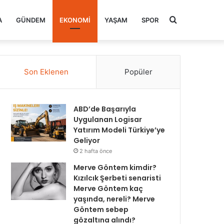
Arama
A
GÜNDEM
EKONOMI
YAŞAM
SPOR
yap
Son Eklenen
Popüler
...
ABD’de Başarıyla
Uygulanan Logisar
Yatırım Modeli Türkiye’ye
Geliyor
2 hafta önce
Merve Göntem kimdir?
Kızılcık Şerbeti senaristi
Merve Göntem kaç
yaşında, nereli? Merve
Göntem sebep
gözaltına alındı?