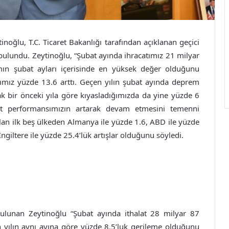
oğlu, T.C. Ticaret Bakanlığı tarafından açıklanan geçici
e bulundu. Zeytinoğlu, “Şubat ayında ihracatımız 21 milyar
mın şubat ayları içerisinde en yüksek değer olduğunu
tımız yüzde 13.6 arttı. Geçen yılın şubat ayında deprem
ak bir önceki yıla göre kıyasladığımızda da yine yüzde 6
cat performansımızın artarak devam etmesini temenni
ılan ilk beş ülkeden Almanya ile yüzde 1.6, ABD ile yüzde
 İngiltere ile yüzde 25.4’lük artışlar olduğunu söyledi.
 bulunan Zeytinoğlu “Şubat ayında ithalat 28 milyar 87
en yılın aynı ayına göre yüzde 8.5’luk gerileme olduğunu