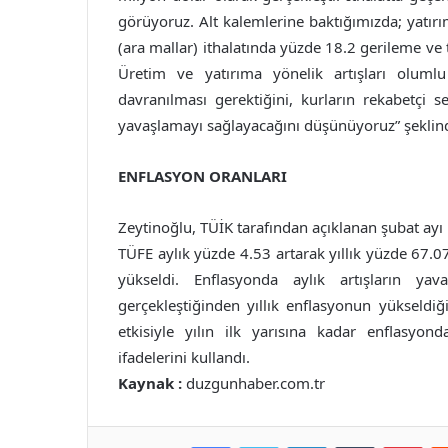
görüyoruz. Alt kalemlerine baktığımızda; yatı
(ara mallar) ithalatında yüzde 18.2 gerileme ve 
Üretim ve yatırıma yönelik artışları olumlu
davranılması gerektiğini, kurların rekabetçi s
yavaşlamayı sağlayacağını düşünüyoruz” şeklin
ENFLASYON ORANLARI
Zeytinoğlu, TÜİK tarafından açıklanan şubat ayı 
TÜFE aylık yüzde 4.53 artarak yıllık yüzde 67.07
yükseldi. Enflasyonda aylık artışların ya
gerçekleştiğinden yıllık enflasyonun yükseldi
etkisiyle yılın ilk yarısına kadar enflasyon
ifadelerini kullandı.
Kaynak :
duzgunhaber.com.tr
Facebook
Twitter
LinkedIn
Tumblr
Pint