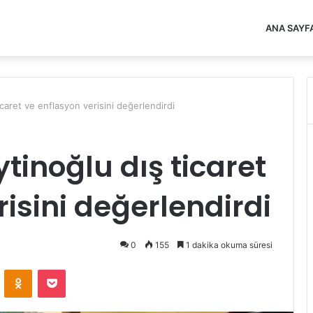
ANA SAYF
caret ve enflasyon verisini değerlendirdi
tinoğlu dış ticaret
isini değerlendirdi
0
155
1 dakika okuma süresi
VKontakte
Odnoklassniki
Pocket