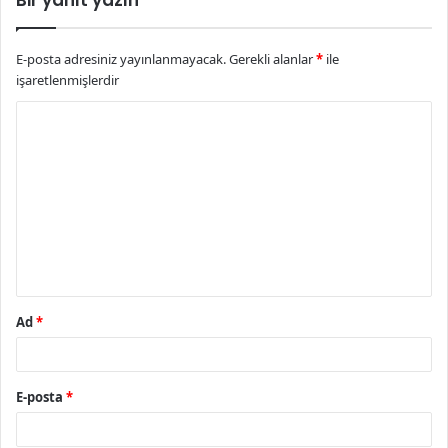
Bir yanıt yazın
E-posta adresiniz yayınlanmayacak.
Gerekli alanlar
*
ile
işaretlenmişlerdir
Y
o
r
u
m
*
Ad
*
E-posta
*