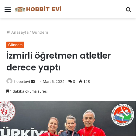
Menü
A
y
...
Anasayfa
/
Gündem
Gündem
İzmirli öğretmen atletler
derece yaptı
Bir
hobbitevi
Mart 5, 2024
0
148
e-
1 dakika okuma süresi
posta
göndermek