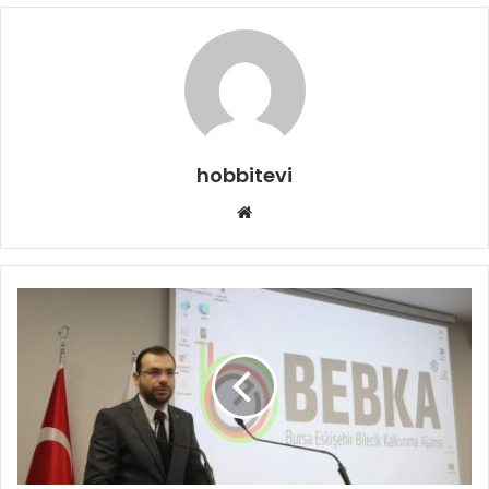
hobbitevi
Web
sitesi