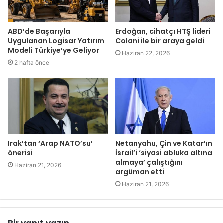
ABD’de Başarıyla
Erdoğan, cihatçı HTŞ lideri
Uygulanan Logisar Yatırım
Colani ile bir araya geldi
Modeli Türkiye’ye Geliyor
Haziran 22, 2026
2 hafta önce
Irak’tan ‘Arap NATO’su’
Netanyahu, Çin ve Katar’ın
önerisi
İsrail’i ‘siyasi abluka altına
almaya’ çalıştığını
Haziran 21, 2026
argüman etti
Haziran 21, 2026