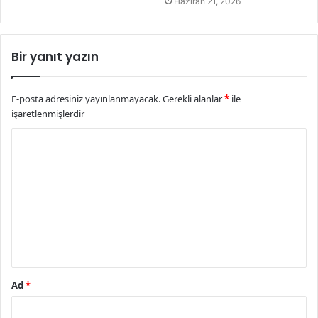
Haziran 21, 2026
Bir yanıt yazın
E-posta adresiniz yayınlanmayacak.
Gerekli alanlar
*
ile
işaretlenmişlerdir
Y
o
r
u
m
*
Ad
*