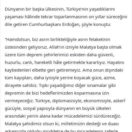
Dünyanın bir başka ülkesinin, Türkiye’nin yaşadıklarını
yaşaması hâlinde tekrar toparlanmasının on yıllar süreceğini
dile getiren Cumhurbaşkanı Erdoğan, şöyle konuştu:
“Hamdolsun, biz asrın birlikteliğiyle asrın felaketinin
üstesinden geliyoruz. Allah’ın izniyle Malatya başta olmak
üzere tüm deprem şehirlerimizi eskiden daha güvenli,
huzurlu, canlı, hareketli hâle getirmekte kararlıyız. Hayatını
kaybedenleri elbette geri getiremeyiz. Ama onun dışındaki
tüm kayıpları, daha iyisiyle yerine koyacak güce, azme,
dirayete sahibiz. Tıpkı yaşadığımız diğer sınamalar gibi
depremin de bizi hedeflerimizden koparmasına izin
vermeyeceğiz. Türkiye, diplomasisiyle, ekonomisiyle, askerî
gücüyle, sosyal yapısıyla dünyanın en büyük ülkeleri
arasındaki yerini alana kadar mücadelemizi sürdüreceğiz.
Malatya şahidimiz olsun ki, milletimizin desteği ve duası
arkamızda olduğu müddetçe de bu mücadelenin zaferle