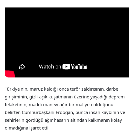
Türkiye’nin, maruz kaldığı onca terör saldırısının, darbe
girişiminin, gizli-açık kuşatmanın üzerine yaşadığı deprem
felaketinin, maddi manevi ağır bir maliyeti olduğunu
belirten Cumhurbaşkanı Erdoğan, bunca insan kaybının ve
şehirlerin gördüğü ağır hasarın altından kalkmanın kolay
olmadığına işaret etti.