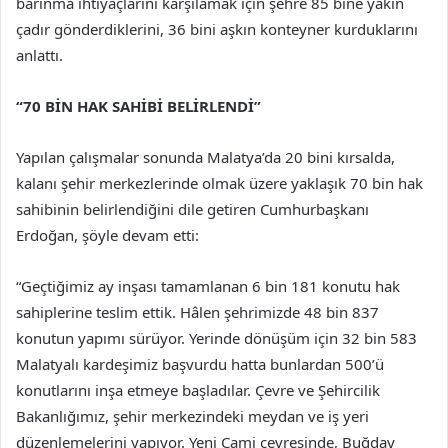
barınma ihtiyaçlarını karşılamak için şehre 85 bine yakın
çadır gönderdiklerini, 36 bini aşkın konteyner kurduklarını
anlattı.
“70 BİN HAK SAHİBİ BELİRLENDİ”
Yapılan çalışmalar sonunda Malatya’da 20 bini kırsalda,
kalanı şehir merkezlerinde olmak üzere yaklaşık 70 bin hak
sahibinin belirlendiğini dile getiren Cumhurbaşkanı
Erdoğan, şöyle devam etti:
“Geçtiğimiz ay inşası tamamlanan 6 bin 181 konutu hak
sahiplerine teslim ettik. Hâlen şehrimizde 48 bin 837
konutun yapımı sürüyor. Yerinde dönüşüm için 32 bin 583
Malatyalı kardeşimiz başvurdu hatta bunlardan 500’ü
konutlarını inşa etmeye başladılar. Çevre ve Şehircilik
Bakanlığımız, şehir merkezindeki meydan ve iş yeri
düzenlemelerini yapıyor. Yeni Cami çevresinde, Buğday