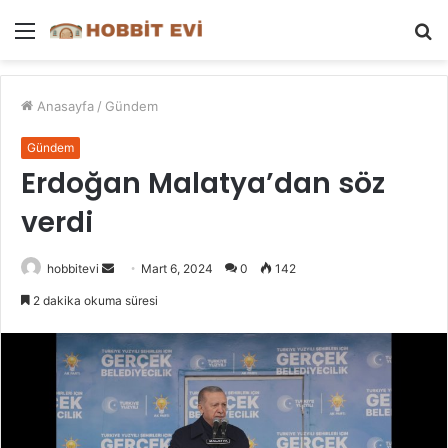
Menü
A
y
...
Anasayfa
/
Gündem
Gündem
Erdoğan Malatya’dan söz
verdi
Bir
hobbitevi
Mart 6, 2024
0
142
e-
2 dakika okuma süresi
posta
göndermek