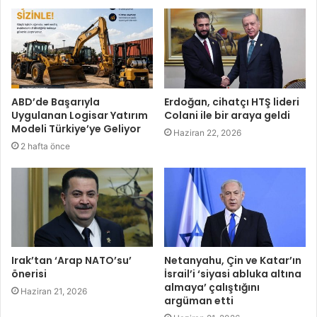
ABD’de Başarıyla
Erdoğan, cihatçı HTŞ lideri
Uygulanan Logisar Yatırım
Colani ile bir araya geldi
Modeli Türkiye’ye Geliyor
Haziran 22, 2026
2 hafta önce
Irak’tan ‘Arap NATO’su’
Netanyahu, Çin ve Katar’ın
önerisi
İsrail’i ‘siyasi abluka altına
almaya’ çalıştığını
Haziran 21, 2026
argüman etti