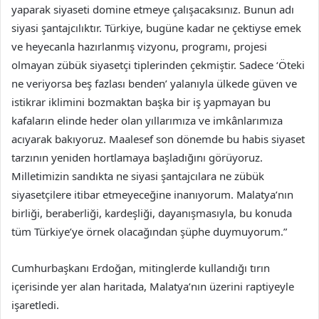
yaparak siyaseti domine etmeye çalışacaksınız. Bunun adı
siyasi şantajcılıktır. Türkiye, bugüne kadar ne çektiyse emek
ve heyecanla hazırlanmış vizyonu, programı, projesi
olmayan zübük siyasetçi tiplerinden çekmiştir. Sadece ‘Öteki
ne veriyorsa beş fazlası benden’ yalanıyla ülkede güven ve
istikrar iklimini bozmaktan başka bir iş yapmayan bu
kafaların elinde heder olan yıllarımıza ve imkânlarımıza
acıyarak bakıyoruz. Maalesef son dönemde bu habis siyaset
tarzının yeniden hortlamaya başladığını görüyoruz.
Milletimizin sandıkta ne siyasi şantajcılara ne zübük
siyasetçilere itibar etmeyeceğine inanıyorum. Malatya’nın
birliği, beraberliği, kardeşliği, dayanışmasıyla, bu konuda
tüm Türkiye’ye örnek olacağından şüphe duymuyorum.”
Cumhurbaşkanı Erdoğan, mitinglerde kullandığı tırın
içerisinde yer alan haritada, Malatya’nın üzerini raptiyeyle
işaretledi.