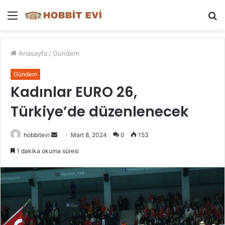
Menü
A
y
...
Anasayfa
/
Gündem
Gündem
Kadınlar EURO 26,
Türkiye’de düzenlenecek
Bir
hobbitevi
Mart 8, 2024
0
153
e-
1 dakika okuma süresi
posta
göndermek