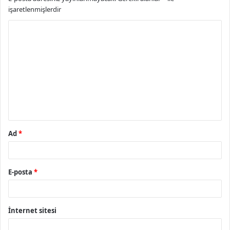
işaretlenmişlerdir
Y
o
r
u
m
*
Ad
*
E-posta
*
İnternet sitesi