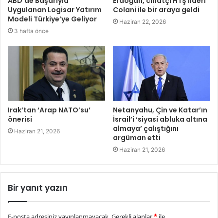
ABD’de Başarıyla
Erdoğan, cihatçı HTŞ lideri
Uygulanan Logisar Yatırım
Colani ile bir araya geldi
Modeli Türkiye’ye Geliyor
Haziran 22, 2026
3 hafta önce
Irak’tan ‘Arap NATO’su’
Netanyahu, Çin ve Katar’ın
önerisi
İsrail’i ‘siyasi abluka altına
almaya’ çalıştığını
Haziran 21, 2026
argüman etti
Haziran 21, 2026
Bir yanıt yazın
E-posta adresiniz yayınlanmayacak.
Gerekli alanlar
*
ile