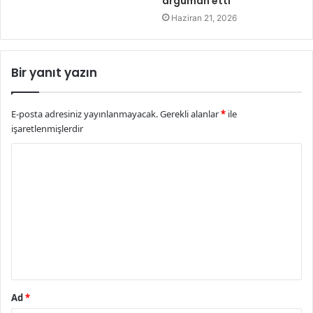
argüman etti
Haziran 21, 2026
Bir yanıt yazın
E-posta adresiniz yayınlanmayacak.
Gerekli alanlar
*
ile
işaretlenmişlerdir
Y
o
r
u
m
*
Ad
*