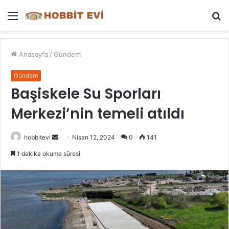
Menü
A
y
...
Anasayfa
/
Gündem
Gündem
Başiskele Su Sporları
Merkezi’nin temeli atıldı
Bir
hobbitevi
Nisan 12, 2024
0
141
e-
1 dakika okuma süresi
posta
göndermek