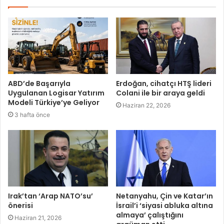
ABD’de Başarıyla
Erdoğan, cihatçı HTŞ lideri
Uygulanan Logisar Yatırım
Colani ile bir araya geldi
Modeli Türkiye’ye Geliyor
Haziran 22, 2026
3 hafta önce
Irak’tan ‘Arap NATO’su’
Netanyahu, Çin ve Katar’ın
önerisi
İsrail’i ‘siyasi abluka altına
almaya’ çalıştığını
Haziran 21, 2026