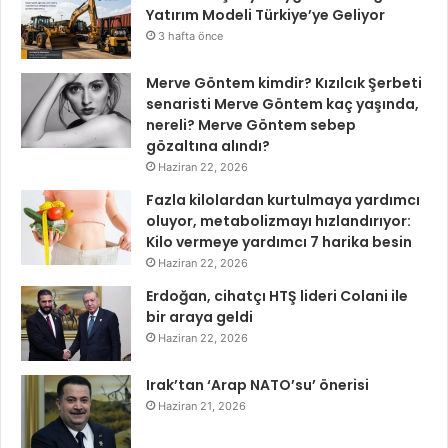
Yatırım Modeli Türkiye’ye Geliyor
3 hafta önce
Merve Göntem kimdir? Kızılcık Şerbeti
senaristi Merve Göntem kaç yaşında,
nereli? Merve Göntem sebep
gözaltına alındı?
Haziran 22, 2026
Fazla kilolardan kurtulmaya yardımcı
oluyor, metabolizmayı hızlandırıyor:
Kilo vermeye yardımcı 7 harika besin
Haziran 22, 2026
Erdoğan, cihatçı HTŞ lideri Colani ile
bir araya geldi
Haziran 22, 2026
Irak’tan ‘Arap NATO’su’ önerisi
Haziran 21, 2026