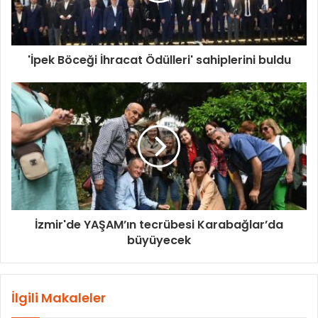
'İpek Böceği İhracat Ödülleri' sahiplerini buldu
İzmir'de YAŞAM’ın tecrübesi Karabağlar’da
büyüyecek
İlgili Makaleler