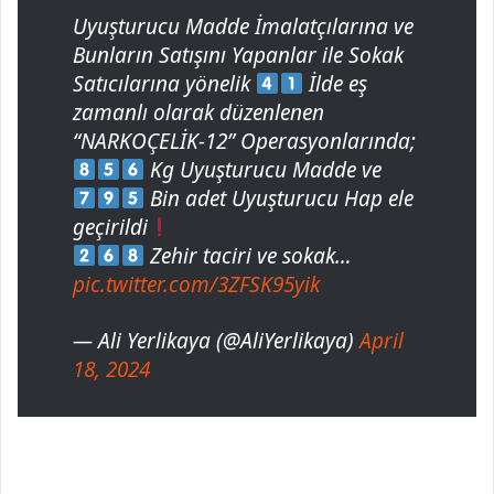
Uyuşturucu Madde İmalatçılarına ve
Bunların Satışını Yapanlar ile Sokak
Satıcılarına yönelik
İlde eş
zamanlı olarak düzenlenen
“NARKOÇELİK-12” Operasyonlarında;
Kg Uyuşturucu Madde ve
Bin adet Uyuşturucu Hap ele
geçirildi
Zehir taciri ve sokak…
pic.twitter.com/3ZFSK95yik
— Ali Yerlikaya (@AliYerlikaya)
April
18, 2024