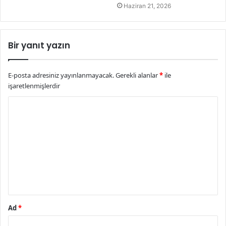
Haziran 21, 2026
Bir yanıt yazın
E-posta adresiniz yayınlanmayacak.
Gerekli alanlar
*
ile
işaretlenmişlerdir
Y
o
r
u
m
*
Ad
*