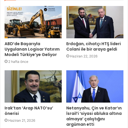
ABD’de Başarıyla
Erdoğan, cihatçı HTŞ lideri
Uygulanan Logisar Yatırım
Colani ile bir araya geldi
Modeli Türkiye’ye Geliyor
Haziran 22, 2026
2 hafta önce
Irak’tan ‘Arap NATO’su’
Netanyahu, Çin ve Katar’ın
önerisi
İsrail’i ‘siyasi abluka altına
almaya’ çalıştığını
Haziran 21, 2026
argüman etti