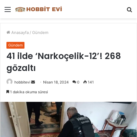
Menü
A
y
...
Anasayfa
/
Gündem
Gündem
41 ilde ‘Narkoçelik-12’! 268
gözaltı
Bir
hobbitevi
Nisan 18, 2024
0
141
e-
1 dakika okuma süresi
posta
göndermek