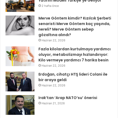
Yatırım Modeli Türkiye’ye Geliyor
2 hafta önce
Merve Göntem kimdir? Kızılcık Şerbeti
senaristi Merve Göntem kaç yaşında,
nereli? Merve Göntem sebep
gözaltına alındı?
Haziran 22, 2026
Fazla kilolardan kurtulmaya yardımcı
oluyor, metabolizmayı hızlandırıyor:
Kilo vermeye yardımcı 7 harika besin
Haziran 22, 2026
Erdoğan, cihatçı HTŞ lideri Colani ile
bir araya geldi
Haziran 22, 2026
Irak’tan ‘Arap NATO’su’ önerisi
Haziran 21, 2026