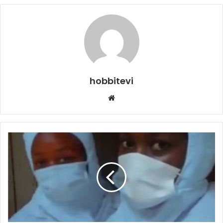
hobbitevi
Web
sitesi