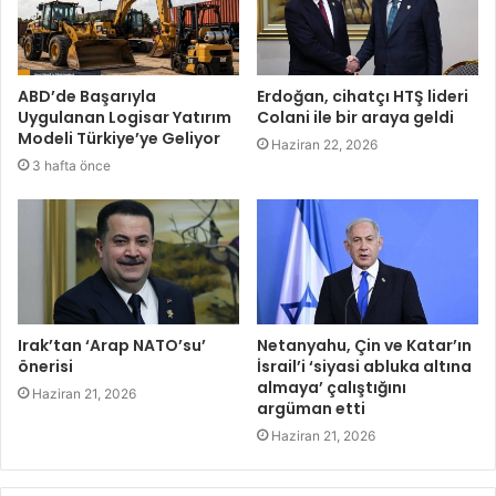
ABD’de Başarıyla
Erdoğan, cihatçı HTŞ lideri
Uygulanan Logisar Yatırım
Colani ile bir araya geldi
Modeli Türkiye’ye Geliyor
Haziran 22, 2026
3 hafta önce
Irak’tan ‘Arap NATO’su’
Netanyahu, Çin ve Katar’ın
önerisi
İsrail’i ‘siyasi abluka altına
almaya’ çalıştığını
Haziran 21, 2026
argüman etti
Haziran 21, 2026