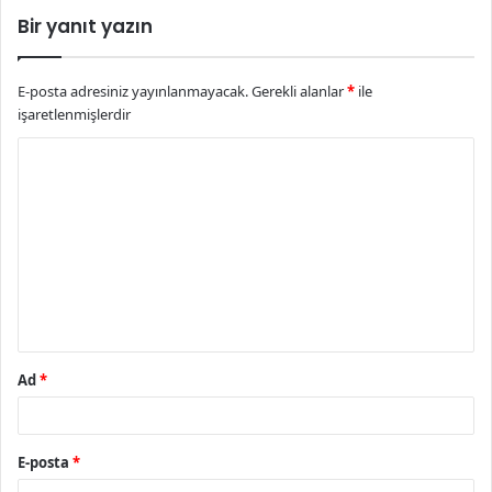
Bir yanıt yazın
E-posta adresiniz yayınlanmayacak.
Gerekli alanlar
*
ile
işaretlenmişlerdir
Y
o
r
u
m
*
Ad
*
E-posta
*