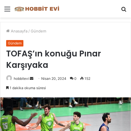
Menü
A
y
...
Anasayfa
/
Gündem
Gündem
TOFAŞ’ın konuğu Pınar
Karşıyaka
Bir
hobbitevi
Nisan 20, 2024
0
152
e-
1 dakika okuma süresi
posta
göndermek