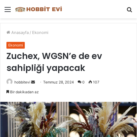
Menü
A
y
...
Anasayfa
/
Ekonomi
Ekonomi
Zuchex, WGSN’e de ev
sahipliği yapacak
Bir
hobbitevi
Temmuz 28, 2024
0
107
e-
Bir dakikadan az
posta
göndermek