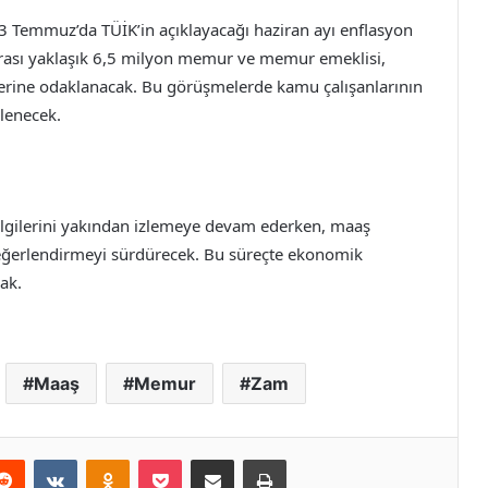
 Temmuz’da TÜİK’in açıklayacağı haziran ayı enflasyon
sonrası yaklaşık 6,5 milyon memur ve memur emeklisi,
rine odaklanacak. Bu görüşmelerde kamu çalışanlarının
rlenecek.
ilgilerini yakından izlemeye devam ederken, maaş
i değerlendirmeyi sürdürecek. Bu süreçte ekonomik
cak.
Maaş
Memur
Zam
erest
Reddit
VKontakte
Odnoklassniki
Pocket
E-Posta ile paylaş
Yazdır