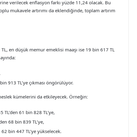
ne verilecek enflasyon farkı yüzde 11,24 olacak. Bu
plu mukavele artırımı da eklendiğinde, toplam artırım
TL, en düşük memur emeklisi maaşı ise 19 bin 617 TL
 ayında:
,
bin 913 TL’ye çıkması öngörülüyor.
meslek kümelerini da etkileyecek. Örneğin:
5 TL’den 61 bin 828 TL’ye,
den 68 bin 839 TL’ye,
 62 bin 447 TL’ye yükselecek.