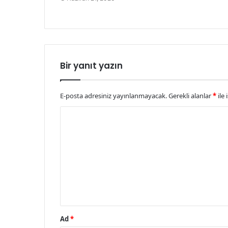
Bir yanıt yazın
E-posta adresiniz yayınlanmayacak.
Gerekli alanlar
*
ile 
Y
o
r
u
m
*
Ad
*