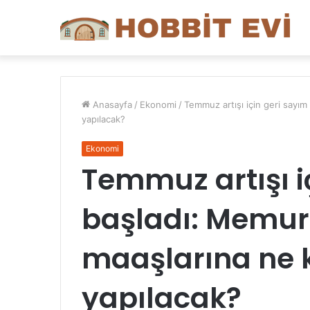
Anasayfa
/
Ekonomi
/
Temmuz artışı için geri sayım
yapılacak?
Ekonomi
Temmuz artışı i
başladı: Memur
maaşlarına ne 
yapılacak?