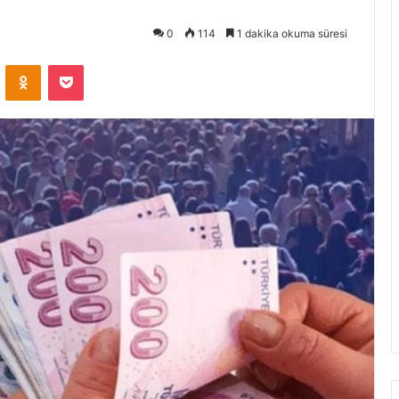
0
114
1 dakika okuma süresi
VKontakte
Odnoklassniki
Pocket