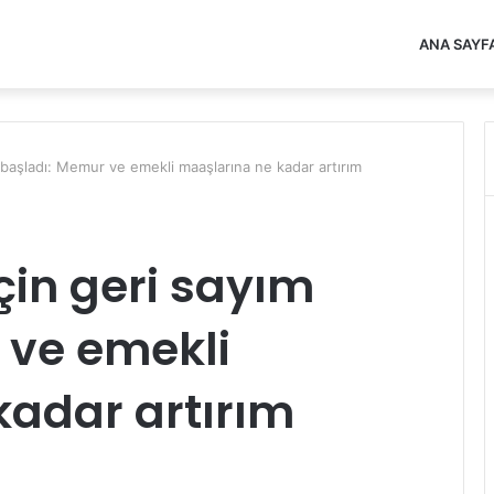
ANA SAYF
 başladı: Memur ve emekli maaşlarına ne kadar artırım
çin geri sayım
 ve emekli
kadar artırım