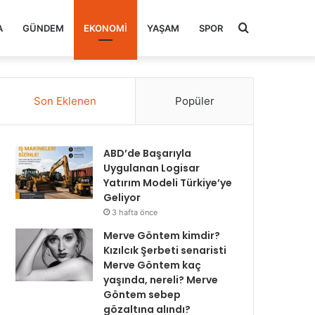
Arama
A
GÜNDEM
EKONOMI
YAŞAM
SPOR
yap
Son Eklenen
Popüler
...
ABD’de Başarıyla
Uygulanan Logisar
Yatırım Modeli Türkiye’ye
Geliyor
3 hafta önce
Merve Göntem kimdir?
Kızılcık Şerbeti senaristi
Merve Göntem kaç
yaşında, nereli? Merve
Göntem sebep
gözaltına alındı?