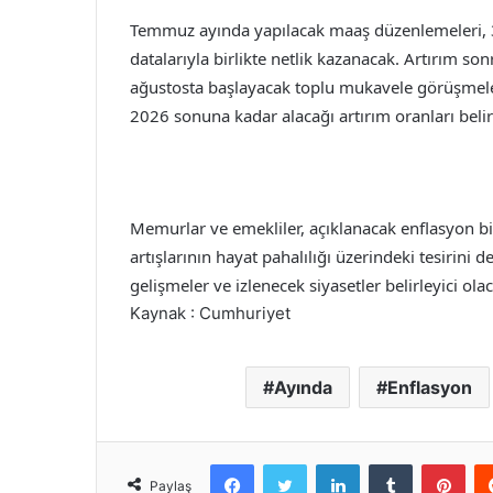
Temmuz ayında yapılacak maaş düzenlemeleri, 3
datalarıyla birlikte netlik kazanacak. Artırım 
ağustosta başlayacak toplu mukavele görüşmele
2026 sonuna kadar alacağı artırım oranları beli
Memurlar ve emekliler, açıklanacak enflasyon b
artışlarının hayat pahalılığı üzerindeki tesirin
gelişmeler ve izlenecek siyasetler belirleyici ola
Kaynak : Cumhuriyet
Ayında
Enflasyon
Facebook
Twitter
LinkedIn
Tumblr
Pint
Paylaş