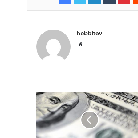
hobbitevi
Web
sitesi