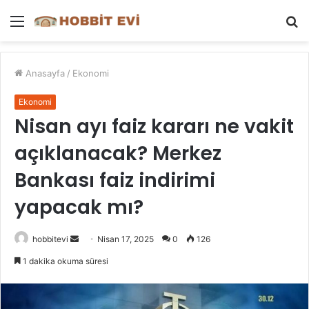
Menü
A
y
...
Anasayfa
/
Ekonomi
Ekonomi
Nisan ayı faiz kararı ne vakit
açıklanacak? Merkez
Bankası faiz indirimi
yapacak mı?
Bir
hobbitevi
Nisan 17, 2025
0
126
e-
1 dakika okuma süresi
posta
göndermek