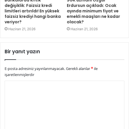
değişiklik: Faizsiz kredi
Erdursun açıkladı: Ocak
limitleri artırıldı! En yüksek
ayında minimum fiyat ve
faizsiz krediyi hangi banka
emekli maaşları ne kadar
veriyor?
olacak?
Haziran 21, 2026
Haziran 21, 2026
Bir yanıt yazın
E-posta adresiniz yayınlanmayacak.
Gerekli alanlar
*
ile
işaretlenmişlerdir
Y
o
r
u
m
*