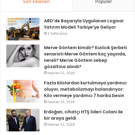
Son Eklenen
Popüler
ABD’de Başarıyla Uygulanan Logisar
Yatırım Modeli Türkiye’ye Geliyor
2 hafta önce
Merve Göntem kimdir? Kızılcık Şerbeti
senaristi Merve Göntem kaç yaşında,
nereli? Merve Göntem sebep
gözaltına alındı?
Haziran 22, 2026
Fazla kilolardan kurtulmaya yardımcı
oluyor, metabolizmayı hızlandırıyor:
Kilo vermeye yardımcı 7 harika besin
Haziran 22, 2026
Erdoğan, cihatçı HTŞ lideri Colani ile
bir araya geldi
Haziran 22, 2026