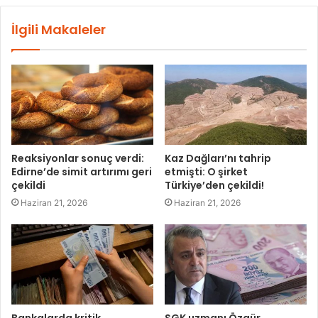
İlgili Makaleler
Reaksiyonlar sonuç verdi:
Kaz Dağları’nı tahrip
Edirne’de simit artırımı geri
etmişti: O şirket
çekildi
Türkiye’den çekildi!
Haziran 21, 2026
Haziran 21, 2026
Bankalarda kritik
SGK uzmanı Özgür