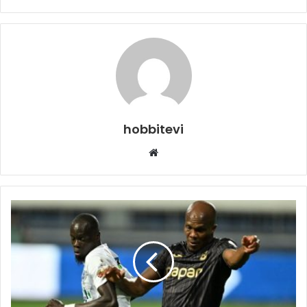
hobbitevi
Web
sitesi