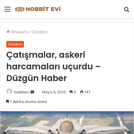
Menü
A
y
...
Anasayfa
/
Gündem
Gündem
Çatışmalar, askeri
harcamaları uçurdu –
Düzgün Haber
Bir
hobbitevi
Mayıs 6, 2025
0
147
e-
1 dakika okuma süresi
posta
göndermek