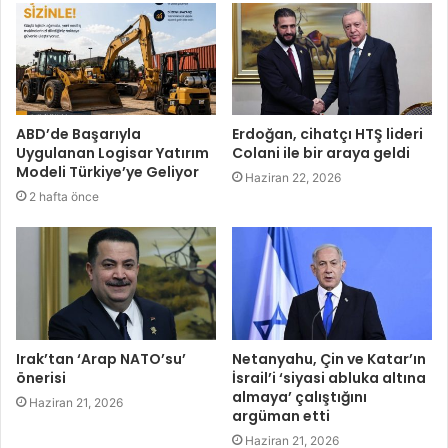
ABD’de Başarıyla
Erdoğan, cihatçı HTŞ lideri
Uygulanan Logisar Yatırım
Colani ile bir araya geldi
Modeli Türkiye’ye Geliyor
Haziran 22, 2026
2 hafta önce
Irak’tan ‘Arap NATO’su’
Netanyahu, Çin ve Katar’ın
önerisi
İsrail’i ‘siyasi abluka altına
almaya’ çalıştığını
Haziran 21, 2026
argüman etti
Haziran 21, 2026