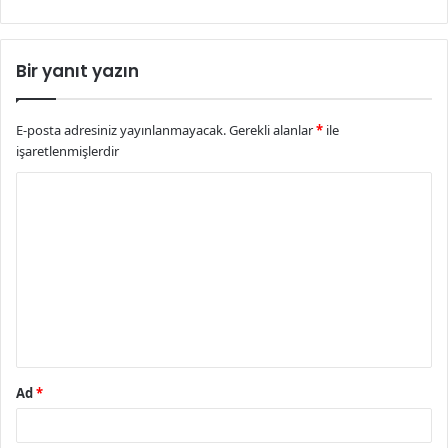
Bir yanıt yazın
E-posta adresiniz yayınlanmayacak.
Gerekli alanlar
*
ile
işaretlenmişlerdir
Y
o
r
u
m
*
Ad
*