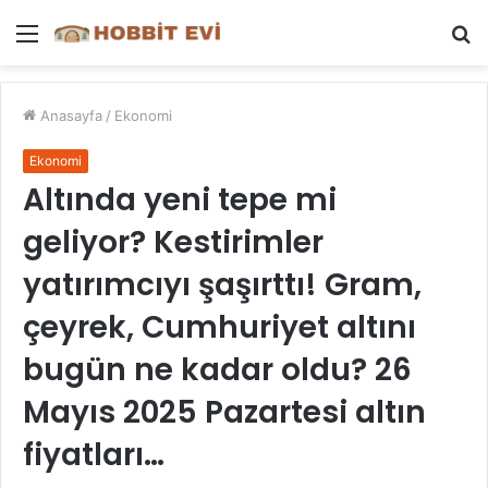
Menü
A
y
...
Anasayfa
/
Ekonomi
Ekonomi
Altında yeni tepe mi
geliyor? Kestirimler
yatırımcıyı şaşırttı! Gram,
çeyrek, Cumhuriyet altını
bugün ne kadar oldu? 26
Mayıs 2025 Pazartesi altın
fiyatları…