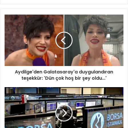
sitesi
Aydilge'den Galatasaray'a duygulandıran
teşekkür: 'Dün çok hoş bir şey oldu...'