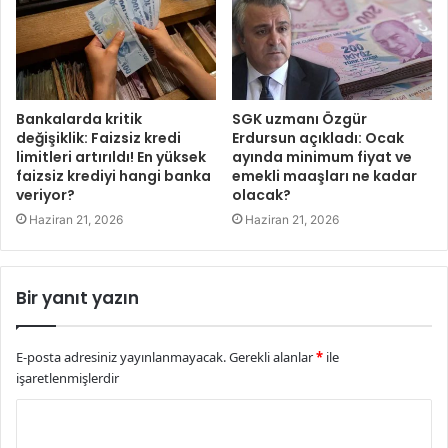
Bankalarda kritik
SGK uzmanı Özgür
değişiklik: Faizsiz kredi
Erdursun açıkladı: Ocak
limitleri artırıldı! En yüksek
ayında minimum fiyat ve
faizsiz krediyi hangi banka
emekli maaşları ne kadar
veriyor?
olacak?
Haziran 21, 2026
Haziran 21, 2026
Bir yanıt yazın
E-posta adresiniz yayınlanmayacak.
Gerekli alanlar
*
ile
işaretlenmişlerdir
Y
o