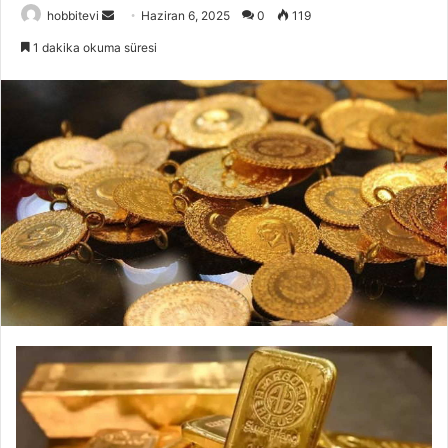
Bir
hobbitevi
Haziran 6, 2025
0
119
e-
1 dakika okuma süresi
posta
göndermek