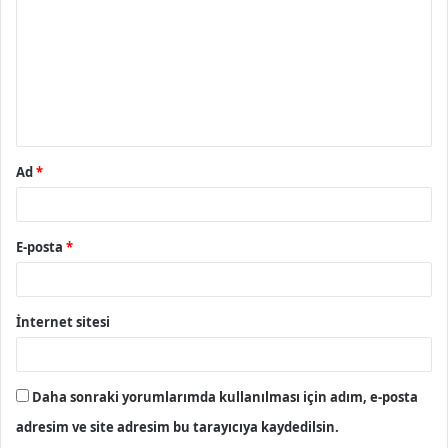
r
u
m
*
Ad
*
E-posta
*
İnternet sitesi
Daha sonraki yorumlarımda kullanılması için adım, e-posta
adresim ve site adresim bu tarayıcıya kaydedilsin.