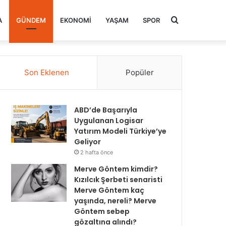
Arama
A
GÜNDEM
EKONOMI
YAŞAM
SPOR
yap
Son Eklenen
Popüler
...
ABD’de Başarıyla
Uygulanan Logisar
Yatırım Modeli Türkiye’ye
Geliyor
2 hafta önce
Merve Göntem kimdir?
Kızılcık Şerbeti senaristi
Merve Göntem kaç
yaşında, nereli? Merve
Göntem sebep
gözaltına alındı?