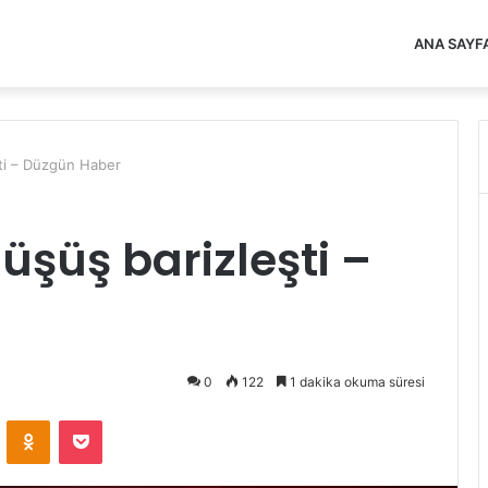
ANA SAYF
şti – Düzgün Haber
üşüş barizleşti –
0
122
1 dakika okuma süresi
VKontakte
Odnoklassniki
Pocket