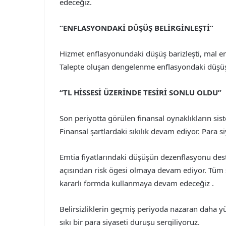
edeceğiz.
“ENFLASYONDAKİ DÜŞÜŞ BELİRGİNLEŞTİ”
Hizmet enflasyonundaki düşüş barizleşti, mal e
Talepte oluşan dengelenme enflasyondaki düşüşe
“TL HİSSESİ ÜZERİNDE TESİRİ SONLU OLDU”
Son periyotta görülen finansal oynaklıkların sis
Finansal şartlardaki sıkılık devam ediyor. Para s
Emtia fiyatlarındaki düşüşün dezenflasyonu dest
açısından risk ögesi olmaya devam ediyor. Tüm si
kararlı formda kullanmaya devam edeceğiz .
Belirsizliklerin geçmiş periyoda nazaran daha 
sıkı bir para siyaseti duruşu sergiliyoruz.