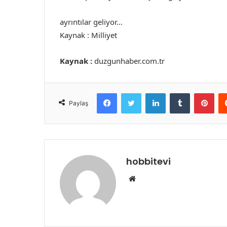
ayrıntılar geliyor…
Kaynak : Milliyet
Kaynak :
duzgunhaber.com.tr
Facebook
Twitter
LinkedIn
Tumblr
Pint
Paylaş
hobbitevi
Web
sitesi