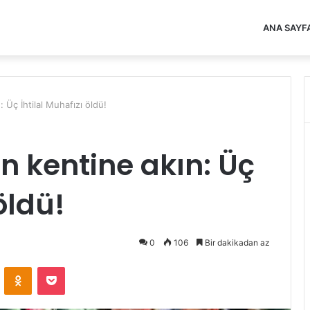
ANA SAYF
: Üç İhtilal Muhafızı öldü!
n kentine akın: Üç
öldü!
0
106
Bir dakikadan az
VKontakte
Odnoklassniki
Pocket