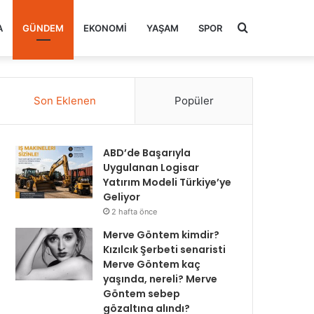
Arama
A
GÜNDEM
EKONOMI
YAŞAM
SPOR
yap
Son Eklenen
Popüler
...
ABD’de Başarıyla
Uygulanan Logisar
Yatırım Modeli Türkiye’ye
Geliyor
2 hafta önce
Merve Göntem kimdir?
Kızılcık Şerbeti senaristi
Merve Göntem kaç
yaşında, nereli? Merve
Göntem sebep
gözaltına alındı?