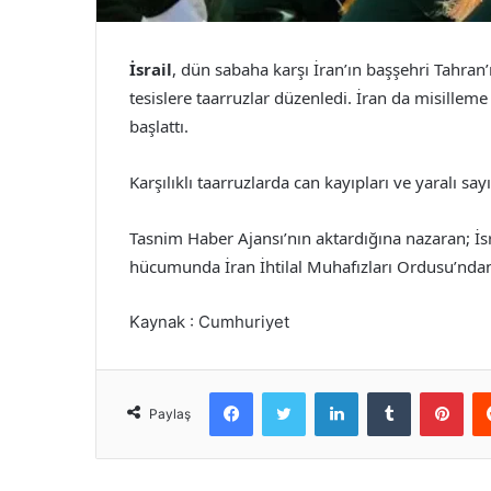
İsrail
, dün sabaha karşı İran’ın başşehri Tahran
tesislere taarruzlar düzenledi. İran da misilleme
başlattı.
Karşılıklı taarruzlarda can kayıpları ve yaralı say
Tasnim Haber Ajansı’nın aktardığına nazaran; İs
hücumunda İran İhtilal Muhafızları Ordusu’ndan 
Kaynak : Cumhuriyet
Facebook
Twitter
LinkedIn
Tumblr
Pint
Paylaş