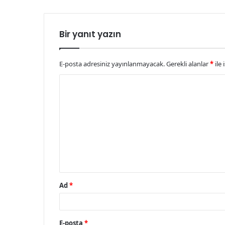
Bir yanıt yazın
E-posta adresiniz yayınlanmayacak.
Gerekli alanlar
*
ile 
Y
o
r
u
m
*
Ad
*
E-posta
*