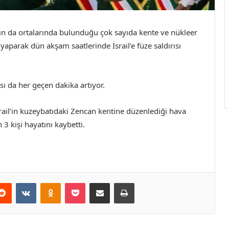
’ın da ortalarında bulunduğu çok sayıda kente ve nükleer
 yaparak dün akşam saatlerinde İsrail’e füze saldırısı
ısı da her geçen dakika artıyor.
rail’in kuzeybatıdaki Zencan kentine düzenlediği hava
3 kişi hayatını kaybetti.
erest
Reddit
VKontakte
Odnoklassniki
Pocket
E-Posta ile paylaş
Yazdır