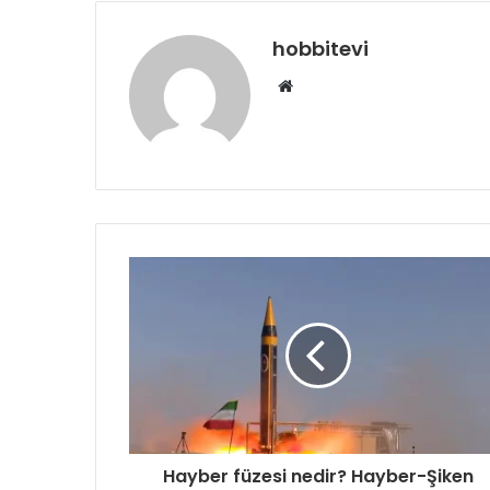
hobbitevi
Web
sitesi
Hayber füzesi nedir? Hayber-Şiken