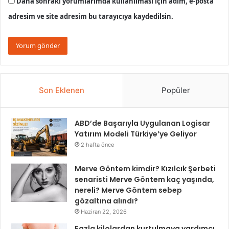
Daha sonraki yorumlarımda kullanılması için adım, e-posta
adresim ve site adresim bu tarayıcıya kaydedilsin.
Son Eklenen
Popüler
ABD’de Başarıyla Uygulanan Logisar
Yatırım Modeli Türkiye’ye Geliyor
2 hafta önce
Merve Göntem kimdir? Kızılcık Şerbeti
senaristi Merve Göntem kaç yaşında,
nereli? Merve Göntem sebep
gözaltına alındı?
Haziran 22, 2026
Fazla kilolardan kurtulmaya yardımcı