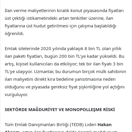
İlan verme maliyetlerinin kiralık konut piyasasında fiyatları
üst çektiği istikametindeki artan tenkitler üzerine, ilan
fiyatlarına üst hudut getirilmesi için çalışma başlatıldığı
öğrenildi.
Emlak sitelerinde 2020 yılında yaklaşık 8 bin TL olan yıllık
ilan paketi fiyatları, bugün 200 bin TL’ye kadar yükseldi. Bu
artış, kişisel kullanıcıları da etkiliyor; tek bir ilan fiyatı 3 bin
TL’ye ulaşıyor. Uzmanlar, bu durumun birçok mülk sahibinin
ilan maliyetini direkt kira bedeline yansıtmasına neden
olduğunu ve piyasada gereksiz fiyat şişkinliğine yol açtığını
vurguluyor.
SEKTÖRDE MAĞDURİYET VE MONOPOLLEŞME RİSKİ
Tüm Emlak Danışmanları Birliği (TEDB) Lideri
Hakan
Akçam
, artan ilan fiyatlarının dalda önemli mağduriyet