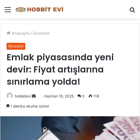
Menü
A
y
...
Anasayfa
/
Ekonomi
Ekonomi
Emlak piyasasında yeni
devir: Fiyat artışlarına
sınırlama yolda!
Bir
hobbitevi
Haziran 16, 2025
0
118
e-
1 dakika okuma süresi
posta
göndermek