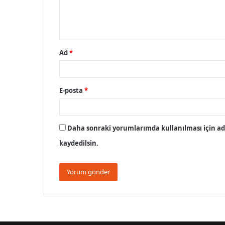
m
*
Ad
*
E-posta
*
Daha sonraki yorumlarımda kullanılması için adı
kaydedilsin.