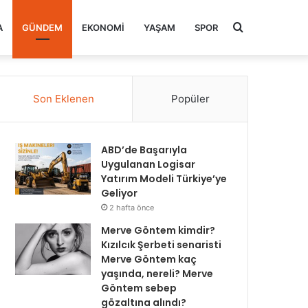
Arama
A
GÜNDEM
EKONOMI
YAŞAM
SPOR
yap
Son Eklenen
Popüler
...
ABD’de Başarıyla
Uygulanan Logisar
Yatırım Modeli Türkiye’ye
Geliyor
2 hafta önce
Merve Göntem kimdir?
Kızılcık Şerbeti senaristi
Merve Göntem kaç
yaşında, nereli? Merve
Göntem sebep
gözaltına alındı?