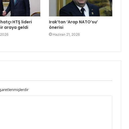
hatçı HTŞ lideri
Irak’tan ‘Arap NATO’su’
bir araya geldi
önerisi
 2026
Haziran 21, 2026
işaretlenmişlerdir