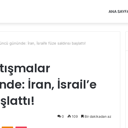
ANA SAYF
ü gününde: İran, İsrail’e füze saldırısı başlattı!
tışmalar
e: İran, İsrail’e
şlattı!
0
109
Bir dakikadan az
VKontakte
Odnoklassniki
Pocket