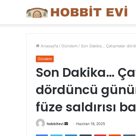
Anasayfa
/
Gündem
/
Son Dakika… Çatışmalar dördünc
Gündem
Son Dakika… Ça
dördüncü gününd
füze saldırısı ba
Bir
hobbitevi
Haziran 16, 2025
e-
Facebook
Twitter
LinkedIn
Tumblr
Pinterest
Reddit