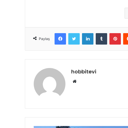
Facebook
Twitter
LinkedIn
Tumblr
Pint
Paylaş
hobbitevi
Web
sitesi