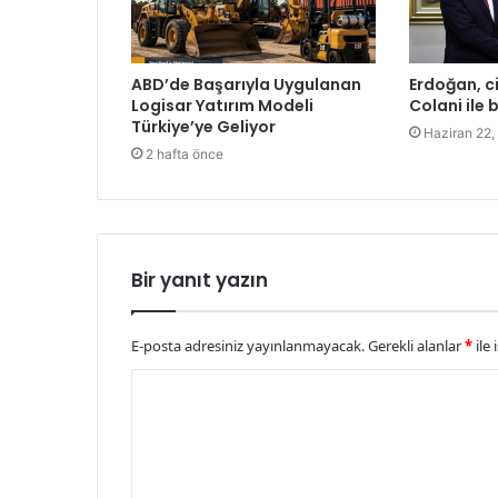
ABD’de Başarıyla Uygulanan
Erdoğan, ci
Logisar Yatırım Modeli
Colani ile 
Türkiye’ye Geliyor
Haziran 22,
2 hafta önce
Bir yanıt yazın
E-posta adresiniz yayınlanmayacak.
Gerekli alanlar
*
ile 
Y
o
r
u