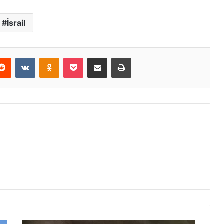
İsrail
erest
Reddit
VKontakte
Odnoklassniki
Pocket
E-Posta ile paylaş
Yazdır