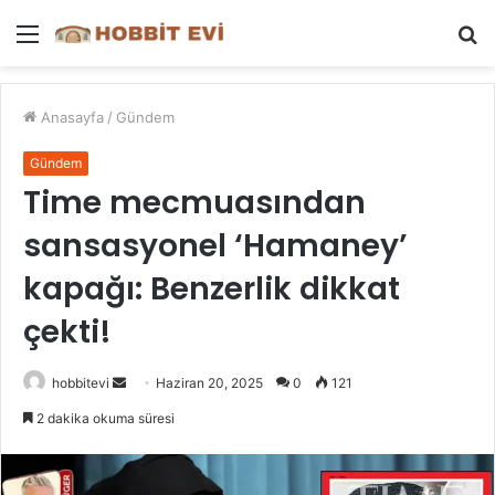
Menü
A
y
...
Anasayfa
/
Gündem
Gündem
Time mecmuasından
sansasyonel ‘Hamaney’
kapağı: Benzerlik dikkat
çekti!
Bir
hobbitevi
Haziran 20, 2025
0
121
e-
2 dakika okuma süresi
posta
göndermek