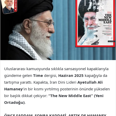
Uluslararası kamuoyunda sıklıkla sansasyonel kapaklarıyla
gündeme gelen
Time
dergisi,
Haziran 2025
kapağıyla da
tartışma yarattı. Kapakta, İran Dini Lideri
Ayetullah Ali
Hamaney
’in bir kısmı yırtılmış posterinin önünde yükselen
bir başlık dikkat çekiyor:
“The New Middle East” (Yeni
Ortadoğu)
.
ÖNCE SADDAM, SONRA KADDAFİ, ARTIK DE HAMANEY