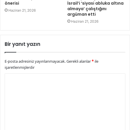
önerisi
İsrail’i ‘siyasi abluka altına
almaya’ çalıştığını
Haziran 21, 2026
argüman etti
Haziran 21, 2026
Bir yanıt yazın
E-posta adresiniz yayınlanmayacak.
Gerekli alanlar
*
ile
işaretlenmişlerdir
Y
o
r
u
m
*