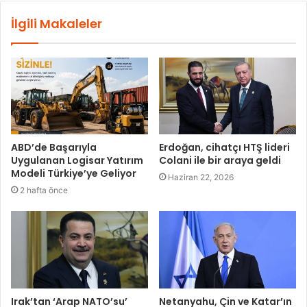
İlgili Makaleler
ABD’de Başarıyla
Erdoğan, cihatçı HTŞ lideri
Uygulanan Logisar Yatırım
Colani ile bir araya geldi
Modeli Türkiye’ye Geliyor
Haziran 22, 2026
2 hafta önce
Irak’tan ‘Arap NATO’su’
Netanyahu, Çin ve Katar’ın