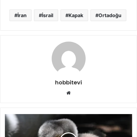
İran
İsrail
Kapak
Ortadoğu
hobbitevi
Web
sitesi