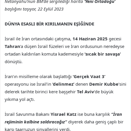
Netanyahu’nun BM’de sergilediği harita
‘Yeni Ortadoğu’
başlığını taşıyor, 22 Eylül 2023
DÜNYA ESASLI BİR KIRILMANIN EŞİĞİNDE
İsrail ile İran ortasındaki çatışma,
14 Haziran 2025
gecesi
Tahran
‘a düşen İsrail füzeleri ve İran ordusunun neredeyse
ortadan kaldırılan komuta kademesiyle
‘sıcak bir savaşa’
dönüştü.
İran’ın misilleme olarak başlattığı
‘Gerçek Vaat 3’
operasyonu ise İsrail’in
‘delinmez’
denen
Demir Kubbe
‘sini
delerek tarihte birinci kere başşehir
Tel Aviv
‘de büyük
yıkıma yol açtı.
İsrail Savunma Bakanı
Yisrael Katz
ise buna karşılık
“İran
rejiminin kalbine saldıracağız”
diyerek daha geniş çaplı bir
karşı taarruzun sinyallerini verdi.