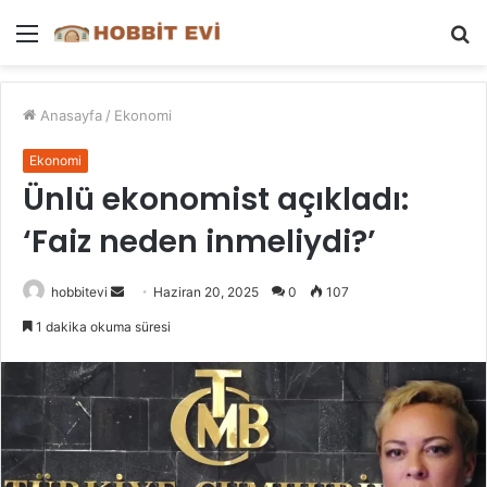
Menü
A
y
...
Anasayfa
/
Ekonomi
Ekonomi
Ünlü ekonomist açıkladı:
‘Faiz neden inmeliydi?’
Bir
hobbitevi
Haziran 20, 2025
0
107
e-
1 dakika okuma süresi
posta
göndermek