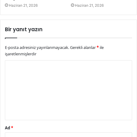
Haziran 21, 2026
Haziran 21, 2026
Bir yanıt yazın
E-posta adresiniz yayınlanmayacak.
Gerekli alanlar
*
ile
işaretlenmişlerdir
Y
o
r
u
m
*
Ad
*