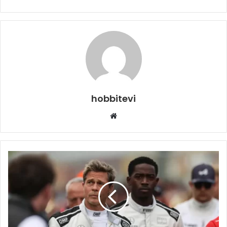
hobbitevi
Web
sitesi