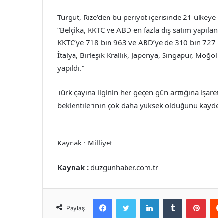
Turgut, Rize’den bu periyot içerisinde 21 ülkeye 
“Belçika, KKTC ve ABD en fazla dış satım yapılan
KKTC’ye 718 bin 963 ve ABD’ye de 310 bin 727 dol
İtalya, Birleşik Krallık, Japonya, Singapur, Moğol
yapıldı.”
Türk çayına ilginin her geçen gün arttığına işare
beklentilerinin çok daha yüksek olduğunu kaydet
Kaynak : Milliyet
Kaynak :
duzgunhaber.com.tr
Facebook
Twitter
LinkedIn
Tumblr
Pint
Paylaş