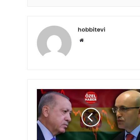
hobbitevi
Web
sitesi