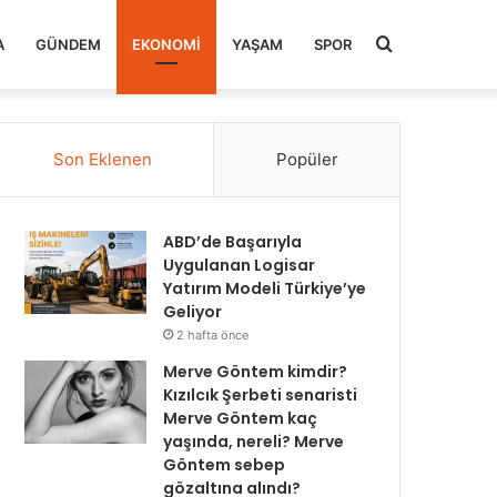
Arama
A
GÜNDEM
EKONOMI
YAŞAM
SPOR
yap
Son Eklenen
Popüler
...
ABD’de Başarıyla
Uygulanan Logisar
Yatırım Modeli Türkiye’ye
Geliyor
2 hafta önce
Merve Göntem kimdir?
Kızılcık Şerbeti senaristi
Merve Göntem kaç
yaşında, nereli? Merve
Göntem sebep
gözaltına alındı?