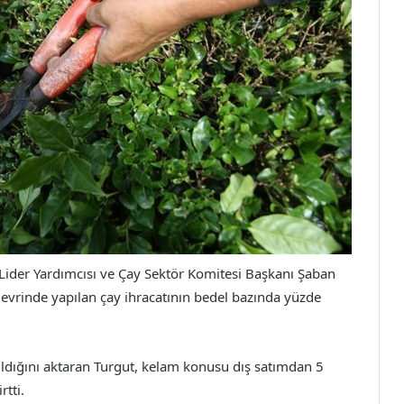
i Lider Yardımcısı ve Çay Sektör Komitesi Başkanı Şaban
evrinde yapılan çay ihracatının bedel bazında yüzde
pıldığını aktaran Turgut, kelam konusu dış satımdan 5
rtti.