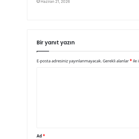
Haziran 21, 2026
Bir yanıt yazın
E-posta adresiniz yayınlanmayacak.
Gerekli alanlar
*
ile 
Y
o
r
u
m
*
Ad
*