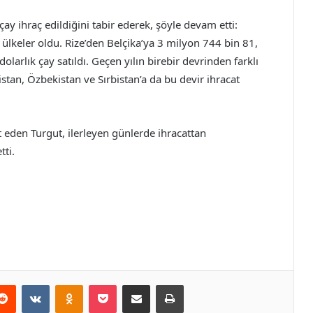
çay ihraç edildiğini tabir ederek, şöyle devam etti:
 ülkeler oldu. Rize’den Belçika’ya 3 milyon 744 bin 81,
arlık çay satıldı. Geçen yılın birebir devrinden farklı
istan, Özbekistan ve Sırbistan’a da bu devir ihracat
t eden Turgut, ilerleyen günlerde ihracattan
ti.
erest
Reddit
VKontakte
Odnoklassniki
Pocket
E-Posta ile paylaş
Yazdır