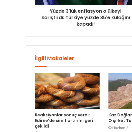
Yüzde 3'lük enflasyon o ülkeyi
karıştırdı: Türkiye yüzde 35'e kulağını
kapadı!
İlgili Makaleler
Reaksiyonlar sonuç verdi:
Kaz Dağları
Edirne’de simit artırımı geri
O şirket Tü
çekildi
Haziran 21,