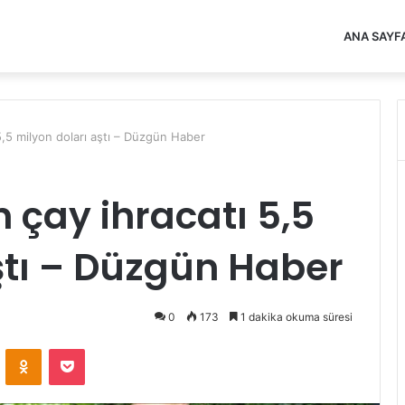
ANA SAYF
 5,5 milyon doları aştı – Düzgün Haber
 çay ihracatı 5,5
ştı – Düzgün Haber
0
173
1 dakika okuma süresi
VKontakte
Odnoklassniki
Pocket