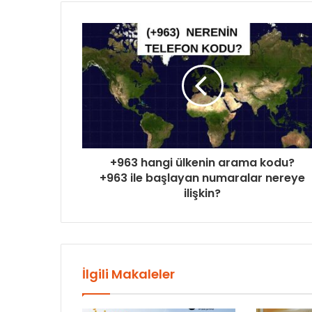
+963 hangi ülkenin arama kodu?
+963 ile başlayan numaralar nereye
ilişkin?
İlgili Makaleler