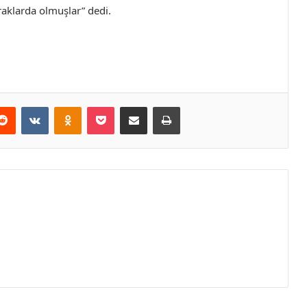
raklarda olmuşlar” dedi.
erest
Reddit
VKontakte
Odnoklassniki
Pocket
E-Posta ile paylaş
Yazdır