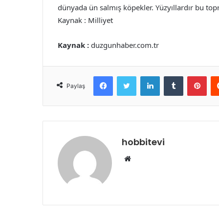
dünyada ün salmış köpekler. Yüzyıllardır bu top
Kaynak : Milliyet
Kaynak :
duzgunhaber.com.tr
Facebook
Twitter
LinkedIn
Tumblr
Pint
Paylaş
hobbitevi
Web
sitesi