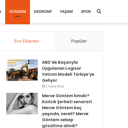
Arama
A
GÜNDEM
EKONOMI
YAŞAM
SPOR
yap
Son Eklenen
Popüler
...
ABD’de Başarıyla
Uygulanan Logisar
Yatırım Modeli Türkiye’ye
Geliyor
2 hafta önce
Merve Göntem kimdir?
Kızılcık Şerbeti senaristi
Merve Göntem kaç
yaşında, nereli? Merve
Göntem sebep
gözaltına alındı?