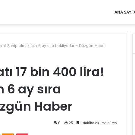
ANA SAYF
lira! Sahip olmak için 6 ay sıra bekliyorlar – Düzgün Haber
ı 17 bin 400 lira!
 6 ay sıra
üzgün Haber
0
25
1 dakika okuma süresi
VKontakte
Odnoklassniki
Pocket