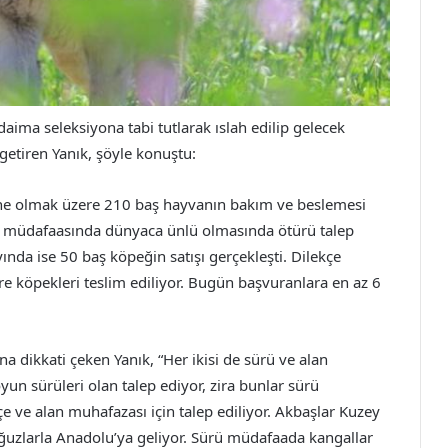
daima seleksiyona tabi tutlarak ıslah edilip gelecek
getiren Yanık, şöyle konuştu:
nne olmak üzere 210 baş hayvanın bakım ve beslemesi
rü müdafaasında dünyaca ünlü olmasında ötürü talep
ında ise 50 baş köpeğin satışı gerçekleşti. Dilekçe
ere köpekleri teslim ediliyor. Bugün başvuranlara en az 6
na dikkati çeken Yanık, “Her ikisi de sürü ve alan
yun sürüleri olan talep ediyor, zira bunlar sürü
e ve alan muhafazası için talep ediliyor. Akbaşlar Kuzey
ğuzlarla Anadolu’ya geliyor. Sürü müdafaada kangallar