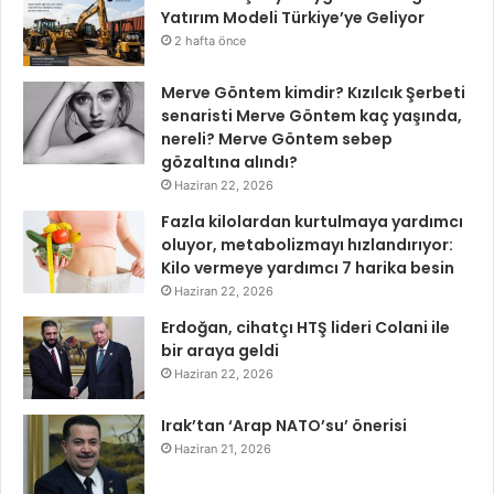
Yatırım Modeli Türkiye’ye Geliyor
2 hafta önce
Merve Göntem kimdir? Kızılcık Şerbeti
senaristi Merve Göntem kaç yaşında,
nereli? Merve Göntem sebep
gözaltına alındı?
Haziran 22, 2026
Fazla kilolardan kurtulmaya yardımcı
oluyor, metabolizmayı hızlandırıyor:
Kilo vermeye yardımcı 7 harika besin
Haziran 22, 2026
Erdoğan, cihatçı HTŞ lideri Colani ile
bir araya geldi
Haziran 22, 2026
Irak’tan ‘Arap NATO’su’ önerisi
Haziran 21, 2026