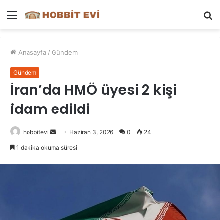
Menü
A
y
...
Anasayfa
/
Gündem
Gündem
İran’da HMÖ üyesi 2 kişi
idam edildi
Bir
hobbitevi
Haziran 3, 2026
0
24
e-
1 dakika okuma süresi
posta
göndermek