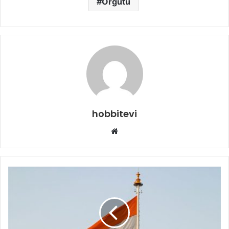
Örgütü
hobbitevi
Web
sitesi