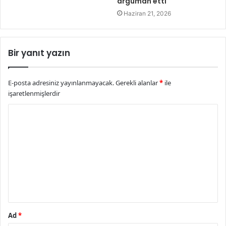
argüman etti
Haziran 21, 2026
Bir yanıt yazın
E-posta adresiniz yayınlanmayacak.
Gerekli alanlar
*
ile
işaretlenmişlerdir
Y
o
r
u
m
*
Ad
*