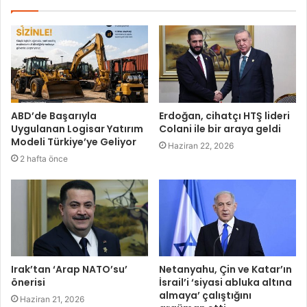
ABD’de Başarıyla
Erdoğan, cihatçı HTŞ lideri
Uygulanan Logisar Yatırım
Colani ile bir araya geldi
Modeli Türkiye’ye Geliyor
Haziran 22, 2026
2 hafta önce
Irak’tan ‘Arap NATO’su’
Netanyahu, Çin ve Katar’ın
önerisi
İsrail’i ‘siyasi abluka altına
almaya’ çalıştığını
Haziran 21, 2026