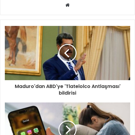
Web
sitesi
Maduro'dan ABD'ye 'Tlatelolco Antlaşması'
bildirisi