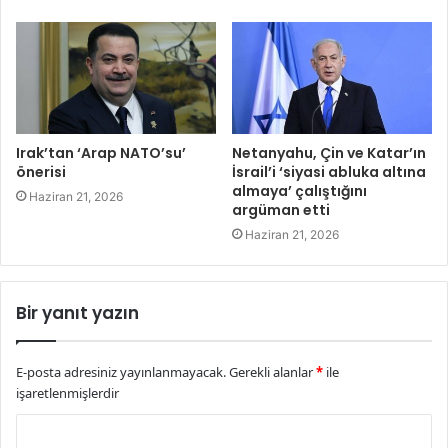
Irak’tan ‘Arap NATO’su’
Netanyahu, Çin ve Katar’ın
önerisi
İsrail’i ‘siyasi abluka altına
almaya’ çalıştığını
Haziran 21, 2026
argüman etti
Haziran 21, 2026
Bir yanıt yazın
E-posta adresiniz yayınlanmayacak.
Gerekli alanlar
*
ile
işaretlenmişlerdir
Y