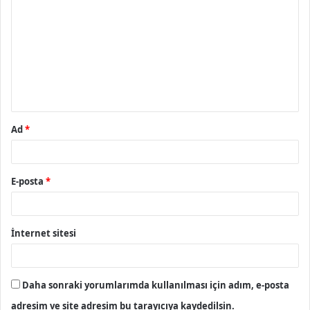
o
r
u
m
*
Ad
*
E-posta
*
İnternet sitesi
Daha sonraki yorumlarımda kullanılması için adım, e-posta
adresim ve site adresim bu tarayıcıya kaydedilsin.