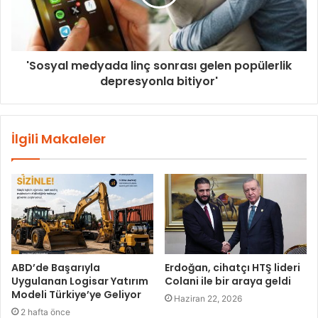
'Sosyal medyada linç sonrası gelen popülerlik
depresyonla bitiyor'
İlgili Makaleler
ABD’de Başarıyla
Erdoğan, cihatçı HTŞ lideri
Uygulanan Logisar Yatırım
Colani ile bir araya geldi
Modeli Türkiye’ye Geliyor
Haziran 22, 2026
2 hafta önce