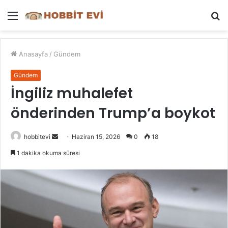
Menü
A
y
...
Anasayfa
/
Gündem
Gündem
İngiliz muhalefet
önderinden Trump’a boykot
Bir
hobbitevi
Haziran 15, 2026
0
18
e-
1 dakika okuma süresi
posta
göndermek