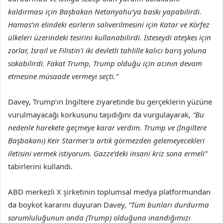
kaldırması için Başbakan Netanyahu’ya baskı yapabilirdi.
Hamas’ın elindeki esirlerin salıverilmesini için Katar ve Körfez
ülkeleri üzerindeki tesirini kullanabilirdi. İsteseydi ateşkes için
zorlar, İsrail ve Filistin’i iki devletli tahlille kalıcı barış yoluna
sokabilirdi. Fakat Trump, Trump olduğu için acının devam
etmesine müsaade vermeyi seçti.”
Davey, Trump’ın İngiltere ziyaretinde bu gerçeklerin yüzüne
vurulmayacağı korkusunu taşıdığını da vurgulayarak,
“Bu
nedenle harekete geçmeye karar verdim. Trump ve (İngiltere
Başbakanı) Keir Starmer’a artık görmezden gelemeyecekleri
iletisini vermek istiyorum. Gazze’deki insani kriz sona ermeli”
tabirlerini kullandı.
ABD merkezli X şirketinin toplumsal medya platformundan
da boykot kararını duyuran Davey,
“Tüm bunları durdurma
sorumluluğunun onda (Trump) olduğuna inandığımızı