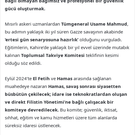
bağlı olmayan bağımsız ve profesyonel bir güvenlik
gücü oluşturmak.
Mısırlı askeri uzmanlardan
Tümgeneral Usame Mahmud
,
bu adımın yaklaşık iki yıl süren Gazze savaşının akabinde
‘ertesi gün senaryosuna hazırlık’
olduğunu vurguladı.
Eğitimlerin, Kahire’de yaklaşık bir yıl evvel üzerinde mutabık
kalınan
Toplumsal Takviye Komitesi
teklifinin kesimi
olduğu söz edildi.
Eylül 2024’te
El Fetih
ve
Hamas
arasında sağlanan
muahedeye nazaran
Hamas, savaş sonrası siyasetten
büsbütün çekilecek; idare ise teknokratlardan oluşan
ve direkt Filistin Yönetimi’ne bağlı çalışacak bir
komiteye devredilecek.
Bu komite; güvenlik, iktisat,
sıhhat, eğitim ve kamu hizmetleri üzere tüm alanlarda
süreksiz idaresi üstlenecek.