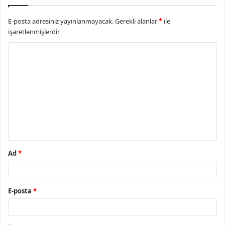
E-posta adresiniz yayınlanmayacak.
Gerekli alanlar
*
ile
işaretlenmişlerdir
Y
o
r
u
m
*
Ad
*
E-posta
*