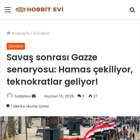
Menü
A
y
...
Anasayfa
/
Gündem
Gündem
Savaş sonrası Gazze
senaryosu: Hamas çekiliyor,
teknokratlar geliyor!
Bir
hobbitevi
Haziran 15, 2026
0
27
e-
1 dakika okuma süresi
posta
göndermek