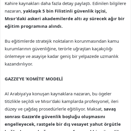
Kahire kaynakları daha fazla detay paylaştı. Edinilen bilgilere
nazaran,
yaklaşık 5 bin Filistinli güvenlik işçisi,
Mısır’daki askeri akademilerde altı ay sürecek ağır bir
eğitim programına alındı.
Bu eğitimlerde stratejik noktaların korunmasından kamu
kurumlarının güvenliğine, terörle uğraştan kaçakçılığı
önlemeye ve asayişe kadar geniş bir yelpazede uzmanlık
kazandırılıyor.
GAZZE’YE ‘KOMİTE’ MODELİ
Al Arabiya’ya konuşan kaynaklara nazaran, bu ögeler
titizlikle seçildi ve Mısır’daki kamplarda profesyonel, ileri
düzey ve çağdaş prosedürlerle eğitiliyor. Maksat,
savaş
sonrası Gazze’de güvenlik boşluğu oluşmasını
engelleyecek, rastgele bir dış vesayet yahut örgütle