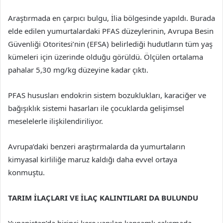
Araştırmada en çarpıcı bulgu, İlia bölgesinde yapıldı. Burada
elde edilen yumurtalardaki PFAS düzeylerinin, Avrupa Besin
Güvenliği Otoritesi’nin (EFSA) belirlediği hudutların tüm yaş
kümeleri için üzerinde olduğu görüldü. Ölçülen ortalama
pahalar 5,30 mg/kg düzeyine kadar çıktı.
PFAS hususları endokrin sistem bozuklukları, karaciğer ve
bağışıklık sistemi hasarları ile çocuklarda gelişimsel
meselelerle ilişkilendiriliyor.
Avrupa’daki benzeri araştırmalarda da yumurtaların
kimyasal kirliliğe maruz kaldığı daha evvel ortaya
konmuştu.
TARIM İLAÇLARI VE İLAÇ KALINTILARI DA BULUNDU
Yunanistan’da birinci kere yapılan kapsamlı çalışmada,