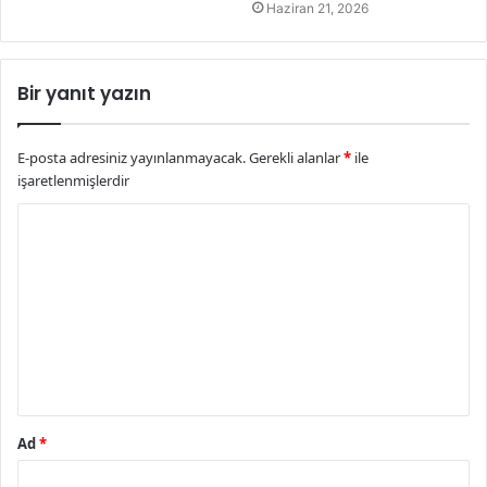
Haziran 21, 2026
Bir yanıt yazın
E-posta adresiniz yayınlanmayacak.
Gerekli alanlar
*
ile
işaretlenmişlerdir
Y
o
r
u
m
*
Ad
*