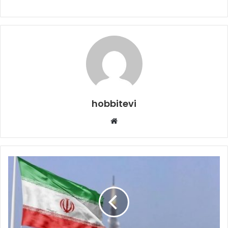
hobbitevi
Web
sitesi