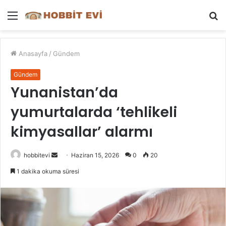
Menü
A
y
...
Anasayfa
/
Gündem
Gündem
Yunanistan’da
yumurtalarda ‘tehlikeli
kimyasallar’ alarmı
Bir
hobbitevi
Haziran 15, 2026
0
20
e-
1 dakika okuma süresi
posta
göndermek