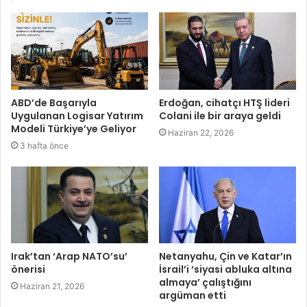
ABD’de Başarıyla
Erdoğan, cihatçı HTŞ lideri
Uygulanan Logisar Yatırım
Colani ile bir araya geldi
Modeli Türkiye’ye Geliyor
Haziran 22, 2026
3 hafta önce
Irak’tan ‘Arap NATO’su’
Netanyahu, Çin ve Katar’ın
önerisi
İsrail’i ‘siyasi abluka altına
almaya’ çalıştığını
Haziran 21, 2026
argüman etti