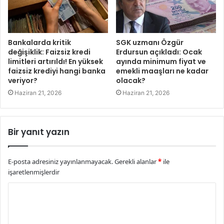
Bankalarda kritik
SGK uzmanı Özgür
değişiklik: Faizsiz kredi
Erdursun açıkladı: Ocak
limitleri artırıldı! En yüksek
ayında minimum fiyat ve
faizsiz krediyi hangi banka
emekli maaşları ne kadar
veriyor?
olacak?
Haziran 21, 2026
Haziran 21, 2026
Bir yanıt yazın
E-posta adresiniz yayınlanmayacak.
Gerekli alanlar
*
ile
işaretlenmişlerdir
Y
o
r