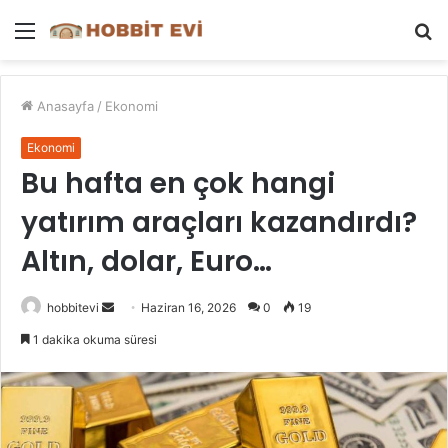
Menü
A
y
...
Anasayfa
/
Ekonomi
Ekonomi
Bu hafta en çok hangi
yatırım araçları kazandırdı?
Altın, dolar, Euro…
Bir
hobbitevi
Haziran 16, 2026
0
19
e-
1 dakika okuma süresi
posta
göndermek