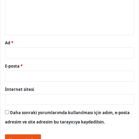
u
m
*
Ad
*
E-posta
*
İnternet sitesi
Daha sonraki yorumlarımda kullanılması için adım, e-posta
adresim ve site adresim bu tarayıcıya kaydedilsin.