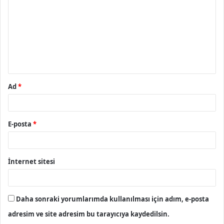
r
u
m
*
Ad
*
E-posta
*
İnternet sitesi
Daha sonraki yorumlarımda kullanılması için adım, e-posta
adresim ve site adresim bu tarayıcıya kaydedilsin.