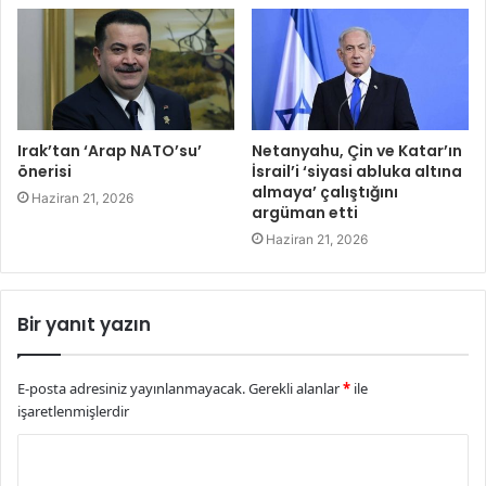
Irak’tan ‘Arap NATO’su’
Netanyahu, Çin ve Katar’ın
önerisi
İsrail’i ‘siyasi abluka altına
almaya’ çalıştığını
Haziran 21, 2026
argüman etti
Haziran 21, 2026
Bir yanıt yazın
E-posta adresiniz yayınlanmayacak.
Gerekli alanlar
*
ile
işaretlenmişlerdir
Y
o