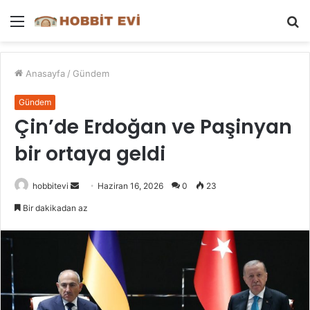
Menü
A
y
...
Anasayfa
/
Gündem
Gündem
Çin’de Erdoğan ve Paşinyan
bir ortaya geldi
Bir
hobbitevi
Haziran 16, 2026
0
23
e-
Bir dakikadan az
posta
göndermek