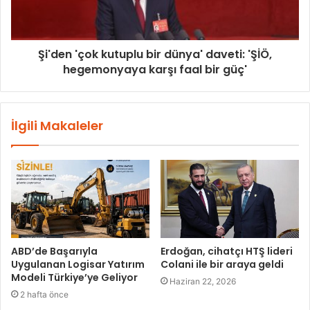
Şi'den 'çok kutuplu bir dünya' daveti: 'ŞİÖ,
hegemonyaya karşı faal bir güç'
İlgili Makaleler
ABD’de Başarıyla
Erdoğan, cihatçı HTŞ lideri
Uygulanan Logisar Yatırım
Colani ile bir araya geldi
Modeli Türkiye’ye Geliyor
Haziran 22, 2026
2 hafta önce