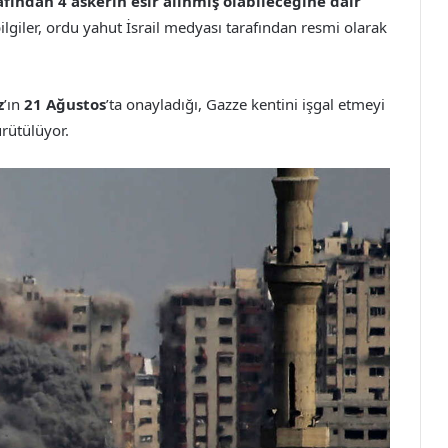
rafından 4 askerin esir alınmış olabileceğine dair
ilgiler, ordu yahut İsrail medyası tarafından resmi olarak
z
’ın
21 Ağustos
’ta onayladığı, Gazze kentini işgal etmeyi
rütülüyor.