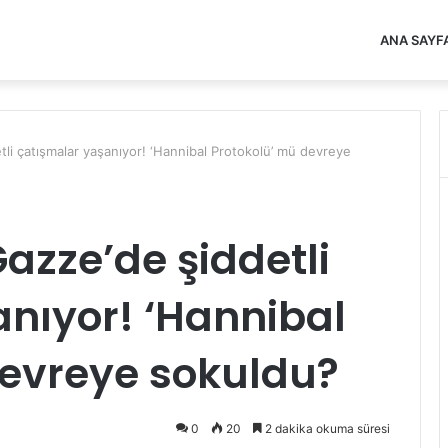
ANA SAYF
tli çatışmalar yaşanıyor! ‘Hannibal Protokolü’ mü devreye
azze’de şiddetli
nıyor! ‘Hannibal
devreye sokuldu?
0
20
2 dakika okuma süresi