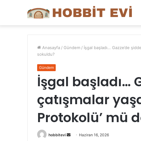
Anasayfa
/
Gündem
/
İşgal başladı… Gazze’de şidde
sokuldu?
Gündem
İşgal başladı… G
çatışmalar yaşa
Protokolü’ mü 
Bir
hobbitevi
Haziran 16, 2026