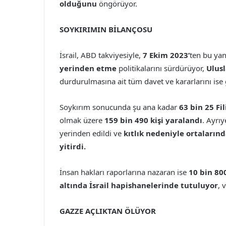
olduğunu
öngörüyor.
SOYKIRIMIN BİLANÇOSU
İsrail, ABD takviyesiyle,
7 Ekim 2023’
ten bu ya
yerinden etme
politikalarını sürdürüyor,
Ulusl
durdurulmasına ait tüm davet ve kararlarını ise
Soykırım sonucunda şu ana kadar
63 bin 25 Fi
olmak üzere
159 bin 490 kişi yaralandı
. Ayrı
yerinden edildi ve
kıtlık nedeniyle ortaların
yitirdi.
İnsan hakları raporlarına nazaran ise
10 bin 800
altında İsrail hapishanelerinde tutuluyor
, 
GAZZE AÇLIKTAN ÖLÜYOR