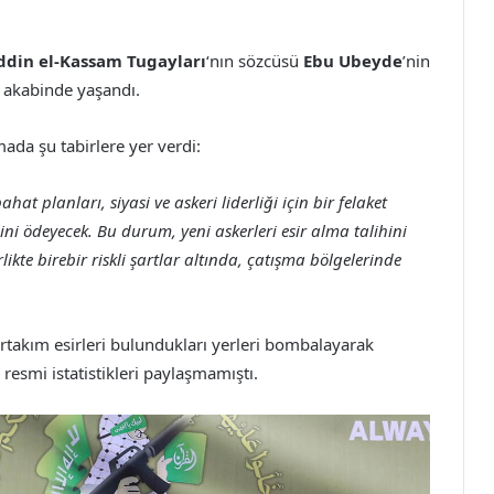
ddin el-Kassam Tugayları
‘nın sözcüsü
Ebu Ubeyde
’nin
n akabinde yaşandı.
da şu tabirlere yer verdi:
t planları, siyasi ve askeri liderliği için bir felaket
ni ödeyecek. Bu durum, yeni askerleri esir alma talihini
rlikte birebir riskli şartlar altında, çatışma bölgelerinde
irtakım esirleri bulundukları yerleri bombalayarak
smi istatistikleri paylaşmamıştı.