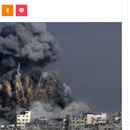
VKontakte
Odnoklassniki
Pocket