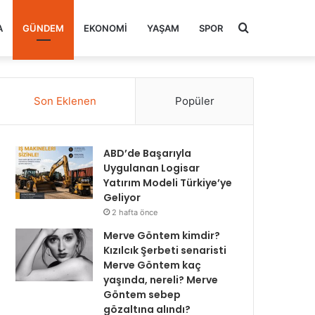
Arama
A
GÜNDEM
EKONOMI
YAŞAM
SPOR
yap
Son Eklenen
Popüler
...
ABD’de Başarıyla
Uygulanan Logisar
Yatırım Modeli Türkiye’ye
Geliyor
2 hafta önce
Merve Göntem kimdir?
Kızılcık Şerbeti senaristi
Merve Göntem kaç
yaşında, nereli? Merve
Göntem sebep
gözaltına alındı?