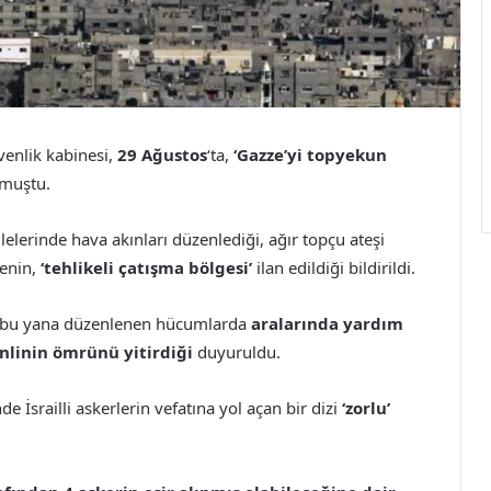
venlik kabinesi,
29 Ağustos
‘ta,
‘Gazze’yi topyekun
muştu.
elerinde hava akınları düzenlediği, ağır topçu ateşi
genin,
‘tehlikeli çatışma bölgesi’
ilan edildiği bildirildi.
n bu yana düzenlenen hücumlarda
aralarında yardım
nlinin ömrünü yitirdiği
duyuruldu.
nde İsrailli askerlerin vefatına yol açan bir dizi
‘zorlu’