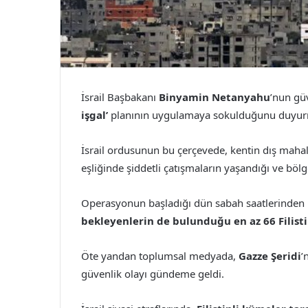
İsrail Başbakanı
Binyamin Netanyahu
’nun gü
işgal’
planının uygulamaya sokulduğunu duyur
İsrail ordusunun bu çerçevede, kentin dış mahall
eşliğinde şiddetli çatışmaların yaşandığı ve böl
Operasyonun başladığı dün sabah saatlerinde
bekleyenlerin de bulunduğu en az 66 Filisti
Öte yandan toplumsal medyada,
Gazze Şeridi
’
güvenlik olayı gündeme geldi.