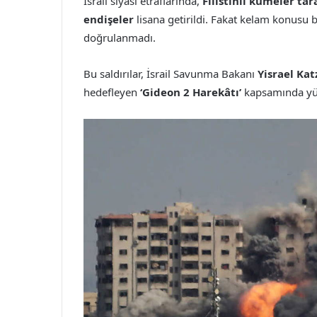
İsrail siyasi etraflarında,
Filistinli kümeler ta
endişeler
lisana getirildi. Fakat kelam konusu b
doğrulanmadı.
Bu saldırılar, İsrail Savunma Bakanı
Yisrael Kat
hedefleyen
‘Gideon 2 Harekâtı’
kapsamında yü